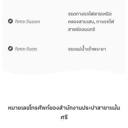
จรดทางรถไฟสายเหนือ
ทิศตะวันออก
คลองสามเสน, ทางรถไฟ
สายช่องนนทรี
ทิศตะวันตก
จรดแม่น้ำเจ้าพระยา
หมายเลขโทรศัพท์ของสำนักงานประปาสาขาแม้น
ศรี