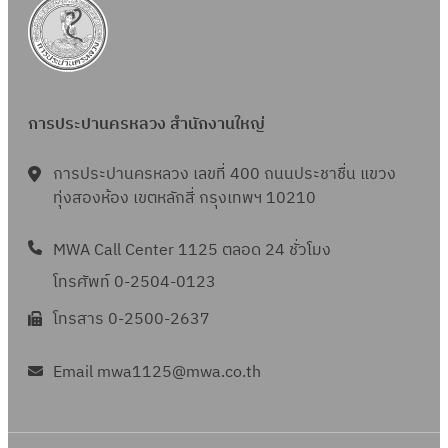
การประปานครหลวง สำนักงานใหญ่
การประปานครหลวง เลขที่ 400 ถนนประชาชื่น แขวง
ทุ่งสองห้อง เขตหลักสี่ กรุงเทพฯ 10210
MWA Call Center 1125 ตลอด 24 ชั่วโมง
โทรศัพท์ 0-2504-0123
โทรสาร 0-2500-2637
Email mwa1125@mwa.co.th