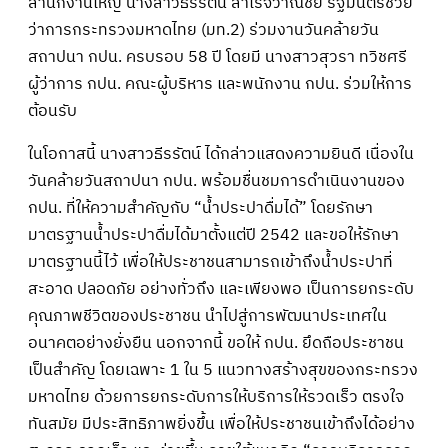
สำนักงานใหญ่ นางสาวธีรรัตน์ สำเร็จวาณิชย์ รัฐมนตรีช่วย
ว่าการกระทรวงมหาดไทย (มท.2) ร่วมงานวันคล้ายวัน
สถาปนา กปน. ครบรอบ 58 ปี โดยมี นางสาวสุวรา ทวิชศรี
ผู้ว่าการ กปน. คณะผู้บริหาร และพนักงาน กปน. ร่วมให้การ
ต้อนรับ
ในโอกาสนี้ นางสาวธีรรัตน์ ได้กล่าวแสดงความยินดี เนื่องใน
วันคล้ายวันสถาปนา กปน. พร้อมชื่นชมการดำเนินงานของ
กปน. ที่ให้ความสำคัญกับ “น้ำประปาดื่มได้” โดยรักษา
มาตรฐานน้ำประปาดื่มได้มาตั้งแต่ปี 2542 และขอให้รักษา
มาตรฐานนี้ไว้ เพื่อให้ประชาชนสามารถเข้าถึงน้ำประปาที่
สะอาด ปลอดภัย อย่างทั่วถึง และเพียงพอ เป็นการยกระดับ
คุณภาพชีวิตของประชาชน นำไปสู่การพัฒนาประเทศใน
อนาคตอย่างยั่งยืน นอกจากนี้ ขอให้ กปน. ยึดถือประชาชน
เป็นสำคัญ โดยเฉพาะ 1 ใน 5 แนวทางสร้างสุขของกระทรวง
มหาดไทย ด้วยการยกระดับการให้บริการให้รวดเร็ว ตรงใจ
ทันสมัย มีประสิทธิภาพยิ่งขึ้น เพื่อให้ประชาชนเข้าถึงได้อย่าง