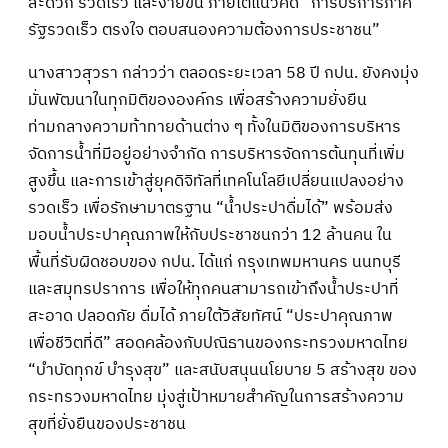
สะดวก รวดเร็ว และง่ายขึ้น ภายใต้แนวคิด “การบริการภาค
รัฐรวดเร็ว ตรงใจ ตอบสนองความต้องการประชาชน”
นางสาวสุวรา กล่าวว่า ตลอดระยะเวลา 58 ปี กปน. ยังคงมุ่ง
มั่นพัฒนาในทุกมิติขององค์กร เพื่อสร้างความยั่งยืน
ท่ามกลางความท้าทายด้านต่าง ๆ ทั้งในมิติของการบริหาร
จัดการน้ำที่มีอยู่อย่างจำกัด การบริหารจัดการต้นทุนที่เพิ่ม
สูงขึ้น และการเข้าสู่ยุคดิจิทัลที่เทคโนโลยีเปลี่ยนแปลงอย่าง
รวดเร็ว เพื่อรักษามาตรฐาน “น้ำประปาดื่มได้” พร้อมส่ง
มอบน้ำประปาคุณภาพให้กับประชาชนกว่า 12 ล้านคน ใน
พื้นที่รับผิดชอบของ กปน. ได้แก่ กรุงเทพมหานคร นนทบุรี
และสมุทรปราการ เพื่อให้ทุกคนสามารถเข้าถึงน้ำประปาที่
สะอาด ปลอดภัย ดื่มได้ ภายใต้วิสัยทัศน์ “ประปาคุณภาพ
เพื่อชีวิตที่ดี” สอดคล้องกับปณิธานของกระทรวงมหาดไทย
“บำบัดทุกข์ บำรุงสุข” และสนับสนุนนโยบาย 5 สร้างสุข ของ
กระทรวงมหาดไทย มุ่งสู่เป้าหมายสำคัญในการสร้างความ
สุขที่ยั่งยืนของประชาชน