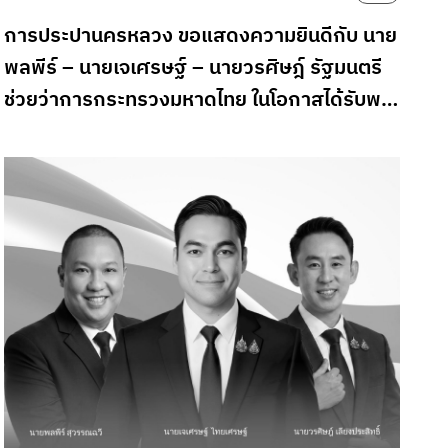
การประปานครหลวง ขอแสดงความยินดีกับ นาย
ก
พลพีร์ – นายเจเศรษฐ์ – นายวรศิษฎ์ รัฐมนตรี
ปร
ช่วยว่าการกระทรวงมหาดไทย ในโอกาสได้รับพระ
กรุณาโปรดเกล้าโปรดกระหม่อม พระราชทานยศ
กองอาสารักษาดินแดนเป็นกรณีพิเศษ จาก
“ว่าที่นายกอง” เป็น “นายกองเอก”