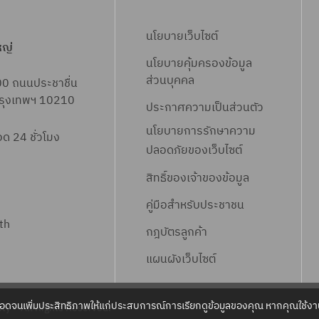
นโยบายเว็บไซต์
หญ่
นโยบายคุ้มครองข้อมูล
ส่วนบุคคล
00 ถนนประชาชื่น
 กรุงเทพฯ 10210
ประกาศความเป็นส่วนตัว
นโยบายการรักษาความ
 24 ชั่วโมง
ปลอดภัยของเว็บไซต์
สิทธิ์ข
องเจ้าของข้อมูล
คู่มือสำหรับประชาชน
th
กฎบัตรลูกค้า
แผนผังเว็บไซต์
ลอดจนเพิ่มประสิทธิภาพให้แก่ประสบการณ์การเรียกดูข้อมูลของคุณ หากคุณใช้งาน
ty – All Rights Reserved.