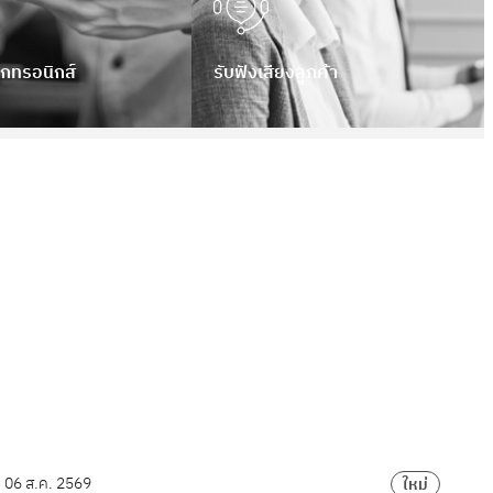
็กทรอนิกส์
รับฟังเสียงลูกค้า
06 ส.ค. 2569
06
ใหม่