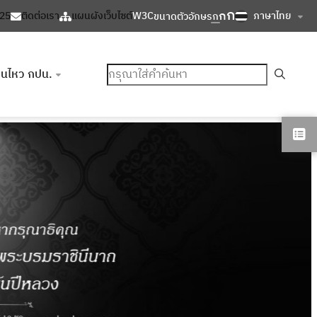
ก
ก
ภาษาไทย
125
ติดต่อเรา
แผนผังเว็บไซต์
W3C
ขนาดตัวอักษร
ก
ค้นหา
อนไหว กปน.