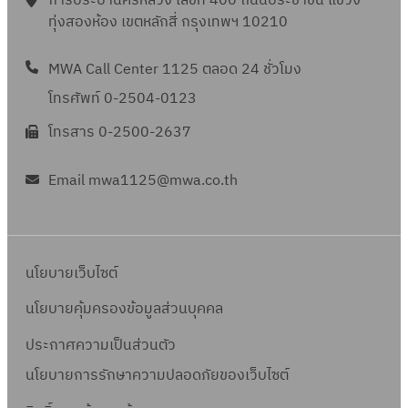
การประปานครหลวง เลขที่ 400 ถนนประชาชื่น แขวง
ทุ่งสองห้อง เขตหลักสี่ กรุงเทพฯ 10210
MWA Call Center 1125 ตลอด 24 ชั่วโมง
โทรศัพท์ 0-2504-0123
โทรสาร 0-2500-2637
Email mwa1125@mwa.co.th
นโยบายเว็บไซต์
นโยบายคุ้มครองข้อมูลส่วนบุคคล
ประกาศความเป็นส่วนตัว
นโยบายการรักษาความปลอดภัยของเว็บไซต์