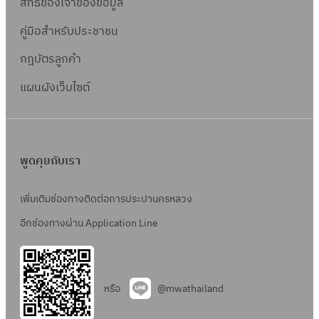
สิทธิ์ข
องเจ้าของข้อมูล
คู่มือสำหรับประชาชน
กฎบัตรลูกค้า
แผนผังเว็บไซต์
พูดคุยกับเรา
เพิ่มเติมช่องทางติดต่อการประปานครหลวง
อีกช่องทางผ่าน Application Line
หรือ
@mwathailand