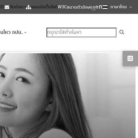
ก
ก
ภาษาไทย
125
ติดต่อเรา
แผนผังเว็บไซต์
W3C
ขนาดตัวอักษร
ก
ค้นหา
อนไหว กปน.