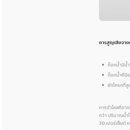
การสูญเสียจากก
ก๊อกน้ำมีน
ก๊อกน้ำที่ป
ชักโครกที่
การรั่วไหลที่อาจ
กว่า ปริมาณน้ำใ
30 เปอร์เซ็นต์ 