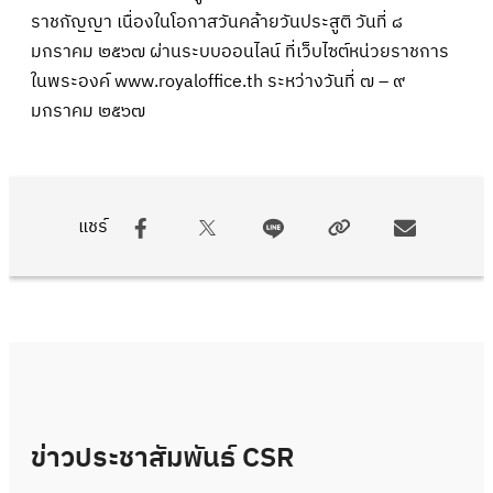
ราชกัญญา เนื่องในโอกาสวันคล้ายวันประสูติ วันที่ ๘
มกราคม ๒๕๖๗ ผ่านระบบออนไลน์ ที่เว็บไซต์หน่วยราชการ
ในพระองค์
www.royaloffice.th
ระหว่างวันที่ ๗ – ๙
มกราคม ๒๕๖๗
แชร์
ข่าวประชาสัมพันธ์ CSR