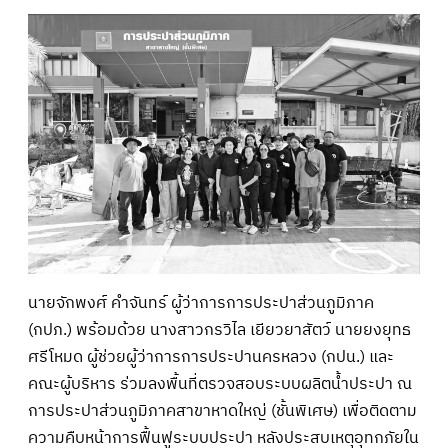
นายจักพงศ์ คำจันทร์ ผู้ว่าการการประปาส่วนภูมิภาค
(กปภ.) พร้อมด้วย นางสาวกรวิไล เยียวยาสัตว์ นายยงยุทธ
ศรีโหมด ผู้ช่วยผู้ว่าการการประปานครหลวง (กปน.) และ
คณะผู้บริหาร ร่วมลงพื้นที่ตรวจสอบระบบผลิตน้ำประปา ณ
การประปาส่วนภูมิภาคสาขาหาดใหญ่ (ชั้นพิเศษ) เพื่อติดตาม
ความคืบหน้าการฟื้นฟูระบบประปา หลังประสบเหตุอุทกภัยใน