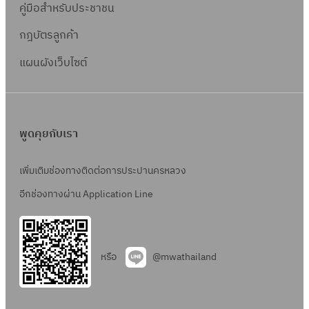
คู่มือสำหรับประชาชน
กฎบัตรลูกค้า
แผนผังเว็บไซต์
พูดคุยกับเรา
เพิ่มเติมช่องทางติดต่อการประปานครหลวง
อีกช่องทางผ่าน Application Line
หรือ
@mwathailand