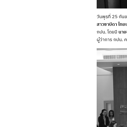
วันพุธที่ 25 ก
สาวซาบีดา ไทย
กปน. โดยมี
นายช
ผู้ว่าการ กปน. 