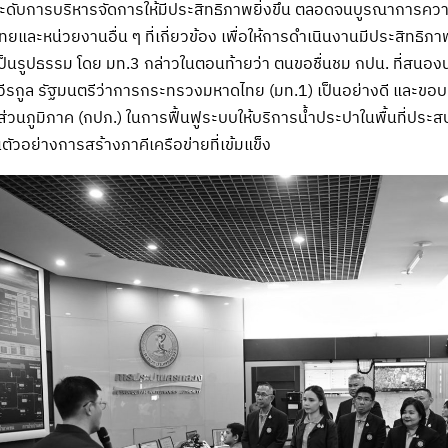
ดับการบริหารจัดการให้มีประสิทธิภาพยิ่งขึ้น ตลอดจนบูรณาการควา
ละหน่วยงานอื่น ๆ ที่เกี่ยวข้อง เพื่อให้การดำเนินงานมีประสิทธิภา
ป็นรูปธรรม โดย มท.3 กล่าวในตอนท้ายว่า ตนขอชื่นชม กปน. ที่สน
รกูล รัฐมนตรีว่าการกระทรวงมหาดไทย (มท.1) เป็นอย่างดี และขอบคุณผู
วนภูมิภาค (กปภ.) ในการฟื้นฟูระบบให้บริการน้ำประปาในพื้นที่ประสบ
นตัวอย่างการสร้างภาคีเครือข่ายที่เข้มแข็ง