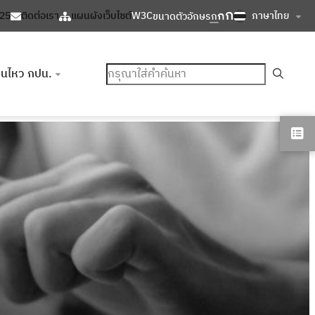
ก
ก
ภาษาไทย
125
ติดต่อเรา
แผนผังเว็บไซต์
W3C
ขนาดตัวอักษร
ก
ค้นหา
อนไหว กปน.