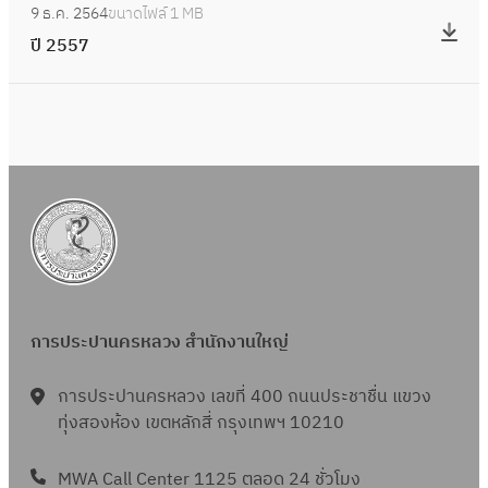
5
จ้
า
9 ธ.ค. 2564
ขนาดไฟล์
1 MB
ปี
จ้
ซื้
8
า
ส
ปี 2557
2
า
อ
ง
ถ
5
ง
จั
ง
า
5
ซ่
ด
า
นี
7
อ
จ้
น
จ่
ม
า
จ้
า
ท่
ง
า
ย
อ
ง
ง
ค
ป
า
ป
ล
ร
น
รั
อ
ะ
ก่
บ
รี
การประปานครหลวง สำนักงานใหญ่
ป
อ
ป
น
า
ส
รุ
การประปานครหลวง เลขที่ 400 ถนนประชาชื่น แขวง
อั
แ
ร้
ทุ่งสองห้อง เขตหลักสี่ กรุงเทพฯ 10210
ง
ต
ต
า
กํ
โ
ก
ง
MWA Call Center 1125 ตลอด 24 ชั่วโมง
า
น