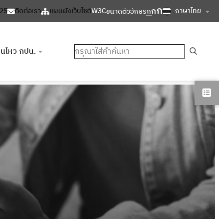
ก
ก
ภาษาไทย
125
ติดต่อเรา
แผนผังเว็บไซต์
W3C
ขนาดตัวอักษร
ก
ค้นหา
อนไหว กปน.