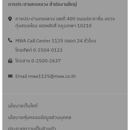
การประปานครหลวง สำนักงานใหญ่
การประปานครหลวง เลขที่ 400 ถนนประชาชื่น แขวง
ทุ่งสองห้อง เขตหลักสี่ กรุงเทพฯ 10210
MWA Call Center 1125 ตลอด 24 ชั่วโมง
โทรศัพท์ 0-2504-0123
โทรสาร 0-2500-2637
Email mwa1125@mwa.co.th
นโยบายเว็บไซต์
นโยบายคุ้มครองข้อมูลส่วนบุคคล
ประกาศความเป็นส่วนตัว