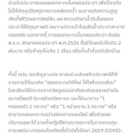
ร่วมมือประชาชนงดลอยกระทงในคลองประปา เพื่อป้องกัน
ไม่ให้เกิดอุบัติเหตุจากการพลัดตกน้ำ จนอาจเกิดความสูญ
เสียทั้งชีวิตและทรัพย์สิน และสงวนรักษาน้ำดิบในคลอง
ประปาให้มีคุณภาพดี เหมาะแก่การนำไปผลิตน้ำประปาสะอาด
ปลอดภัย นอกจากนี้ การลอยกระทงในคลองประปา ยังผิด
พ.ร.บ. รักษาคลองประปา พ.ศ.2526 ซึ่งมีโทษปรับไม่เกิน 2
พันบาท หรือจำคุกไม่เกิน 1 เดือน หรือทั้งจำทั้งปรับอีกด้วย
ทั้งนี้ กปน. ขอเชิญชวนประชาชนร่วมส่งเสริมประเพณีที่ดี
งามภายใต้แนวคิด “ลอยกระทงวิถีใหม่ ใส่ใจสิ่งแวดล้อม”
โดยเลือกใช้กระทงจากวัสดุธรรมชาติและย่อยสลายง่ายใน
ขนาดที่พอดี ประหยัดทรัพยากร และใช้แนวทาง “1
ครอบครัว 1 กระทง” หรือ “1 หน่วยงาน 1 กระทง” หรือ
สามารถลอยกระทงผ่านช่องทางออนไลน์ เพื่อช่วยลด
ปริมาณขยะได้ รวมทั้งปฏิบัติตามมาตรการในการควบคุม
การแพร่ระบาดของโรคติดเชื้อไวรัสโคโรนา 2019 (COVID-