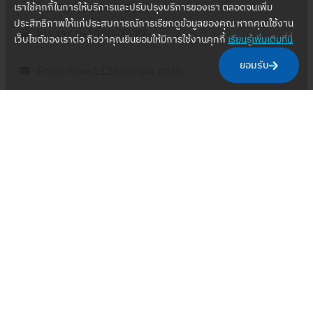
เราใช้คุกกี้ในการให้บริการและปรับปรุงบริการของเรา ตลอดจนเพิ่ม
โทรศัพท์ 0-2504-0123
ประสิทธิภาพให้แก่ประสบการณ์การเรียกดูข้อมูลของคุณ หากคุณใช้งาน
โทรสาร 0-2500-2637
เว็บไซต์ของเราต่อ ถือว่าคุณยินยอมให้มีการใช้งานคุกกี้
เรียนรู้เพิ่มเติมที่นี่
ยอมรับ
Email mwa1125@mwa.co.th
นโยบายเว็บไซต์
นโยบายคุ้มครองข้อมูลส่วนบุคคล
ประกาศความเป็นส่วนตัว
นโยบายการรักษาความปลอดภัยของเว็บไซต์
สิทธิ์ข
องเจ้าของข้อมูล
คู่มือสำหรับประชาชน
กฎบัตรลูกค้า