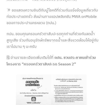
ขอแสดงความยินดีกับผู้โชคดีที่ร่วมกันแจ้งข้อมูลเกี่ยวกับ
ท่อประปาแตกรั่ว ส่งผ่านทางแอปพลิเคชัน MWA onMobile
ของการประปานครหลวง (กปน.)
กปน. ขอบคุณครอบครัวตาสับปะรดทุกท่านที่ช่วยกันลดน้ำ
สูญเสีย ร่วมกันอนุรักษ์ทรัพยากรน้ำและสิ่งแวดล้อมให้อยู่กับ
เราไปนาน ๆ นะครับ
🗒 อ่านรายละเอียดเพิ่มเติมได้ที่
กปน. ชวนประชาชนเข้าร่วม
โครงการ “ครอบครัวตาสับปะรด Season 2”