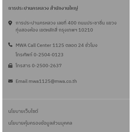
การประปานครหลวง สำนักงานใหญ่
การประปานครหลวง เลขที่ 400 ถนนประชาชื่น แขวง
ทุ่งสองห้อง เขตหลักสี่ กรุงเทพฯ 10210
MWA Call Center 1125 ตลอด 24 ชั่วโมง
โทรศัพท์ 0-2504-0123
โทรสาร 0-2500-2637
Email mwa1125@mwa.co.th
นโยบายเว็บไซต์
นโยบายคุ้มครองข้อมูลส่วนบุคคล