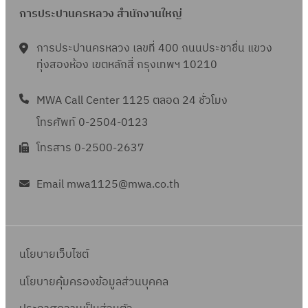
การประปานครหลวง สำนักงานใหญ่
การประปานครหลวง เลขที่ 400 ถนนประชาชื่น แขวง
ทุ่งสองห้อง เขตหลักสี่ กรุงเทพฯ 10210
MWA Call Center 1125 ตลอด 24 ชั่วโมง
โทรศัพท์ 0-2504-0123
โทรสาร 0-2500-2637
Email mwa1125@mwa.co.th
นโยบายเว็บไซต์
นโยบายคุ้มครองข้อมูลส่วนบุคคล