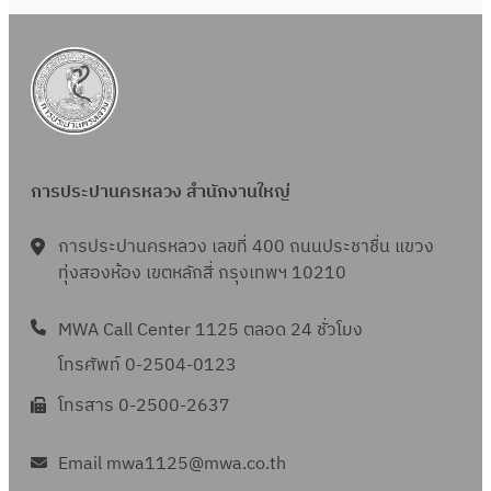
6
ย
6
ง
น
ห
2
า
5
ค
6
ม
6
2
การประปานครหลวง สำนักงานใหญ่
5
6
การประปานครหลวง เลขที่ 400 ถนนประชาชื่น แขวง
6
ทุ่งสองห้อง เขตหลักสี่ กรุงเทพฯ 10210
MWA Call Center 1125 ตลอด 24 ชั่วโมง
โทรศัพท์ 0-2504-0123
โทรสาร 0-2500-2637
Email mwa1125@mwa.co.th