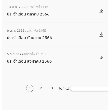
น
อ
:
ร
จำ
ธ์
10 พ.ย. 2566
ขนาดไฟล์
1 MB
น
ป
า
เ
2
ประจำเดือน ตุลาคม 2566
ธั
ร
ค
ดื
5
น
ะ
ม
อ
:
6
ว
จำ
2
6 ต.ค. 2566
ขนาดไฟล์
1 MB
น
ป
7
า
เ
5
ประจำเดือน กันยายน 2566
พ
ร
ค
ดื
6
ฤ
ะ
ม
อ
:
7
ศ
จำ
2
6 ก.ย. 2566
ขนาดไฟล์
1 MB
น
ป
จิ
เ
5
ประจำเดือน สิงหาคม 2566
ตุ
ร
ก
ดื
6
ล
ะ
า
อ
6
า
จำ
ย
น
ค
เ
น
กั
ม
1
2
3
ไปที่หน้า
ดื
ค้
2
น
2
อ
น
5
ย
5
น
ห
6
า
6
สิ
า