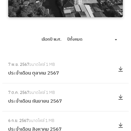
เลือกปี พ.ศ.
ปีทั้งหมด
:
7 พ.ย. 2567
ขนาดไฟล์
1 MB
ป
ประจำเดือน ตุลาคม 2567
ร
ะ
:
จำ
7 ต.ค. 2567
ขนาดไฟล์
1 MB
ป
เ
ประจำเดือน กันยายน 2567
ร
ดื
ะ
อ
:
จำ
6 ก.ย. 2567
ขนาดไฟล์
1 MB
น
ป
เ
ประจำเดือน สิงหาคม 2567
ตุ
ร