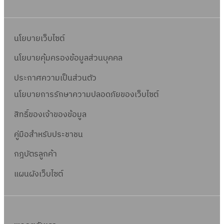
นโยบายเว็บไซต์
นโยบายคุ้มครองข้อมูลส่วนบุคคล
ประกาศความเป็นส่วนตัว
นโยบายการรักษาความปลอดภัยของเว็บไซต์
สิทธิ์ข
องเจ้าของข้อมูล
คู่มือสำหรับประชาชน
กฎบัตรลูกค้า
แผนผังเว็บไซต์