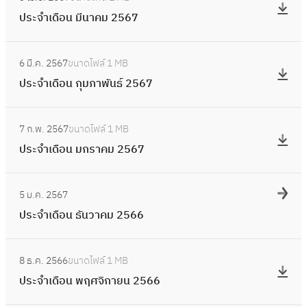
น
ป
า
เ
2
ประจำเดือน มีนาคม 2567
พ
ร
ย
ดื
5
ฤ
ะ
น
อ
:
6
ษ
จำ
2
6 มี.ค. 2567
ขนาดไฟล์
1 MB
น
ป
7
ภ
เ
5
ประจำเดือน กุมภาพันธ์ 2567
เ
ร
า
ดื
6
ม
ะ
ค
อ
:
7
ษ
จำ
ม
7 ก.พ. 2567
ขนาดไฟล์
1 MB
น
ป
า
เ
2
ประจำเดือน มกราคม 2567
มี
ร
ย
ดื
5
น
ะ
น
อ
:
6
า
จำ
2
5 ม.ค. 2567
น
ป
7
ค
เ
5
ประจำเดือน ธันวาคม 2566
กุ
ร
ม
ดื
6
ม
ะ
2
อ
:
7
ภ
จำ
5
8 ธ.ค. 2566
ขนาดไฟล์
1 MB
น
ป
า
เ
6
ประจำเดือน พฤศจิกายน 2566
ม
ร
พั
ดื
7
ก
ะ