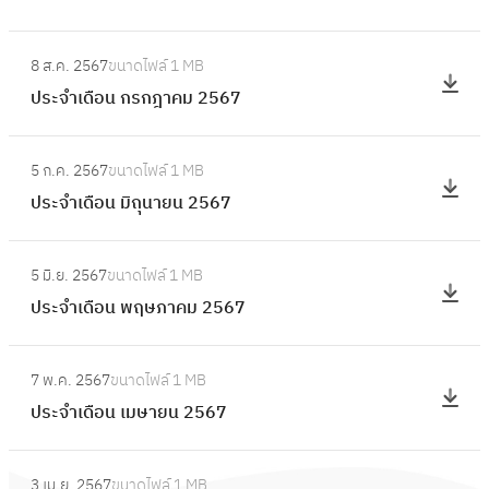
ดื
ล
ะ
อ
:
า
จำ
8 ส.ค. 2567
ขนาดไฟล์
1 MB
น
ป
ค
เ
ประจำเดือน กรกฎาคม 2567
กั
ร
ม
ดื
น
ะ
2
อ
:
ย
จำ
5
5 ก.ค. 2567
ขนาดไฟล์
1 MB
น
ป
า
เ
6
ประจำเดือน มิถุนายน 2567
สิ
ร
ย
ดื
7
ง
ะ
น
อ
:
ห
จำ
2
5 มิ.ย. 2567
ขนาดไฟล์
1 MB
น
ป
า
เ
5
ประจำเดือน พฤษภาคม 2567
ก
ร
ค
ดื
6
ร
ะ
ม
อ
:
7
ก
จำ
2
7 พ.ค. 2567
ขนาดไฟล์
1 MB
น
ป
ฎ
เ
5
ประจำเดือน เมษายน 2567
มิ
ร
า
ดื
6
ถุ
ะ
ค
อ
:
7
น
จำ
ม
3 เม.ย. 2567
ขนาดไฟล์
1 MB