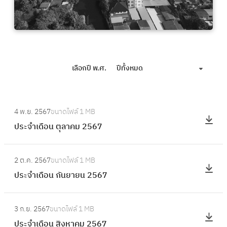
เลือกปี พ.ศ.
ปีทั้งหมด
:
4 พ.ย. 2567
ขนาดไฟล์
1 MB
ป
ประจำเดือน ตุลาคม 2567
ร
ะ
:
จำ
2 ต.ค. 2567
ขนาดไฟล์
1 MB
ป
เ
ประจำเดือน กันยายน 2567
ร
ดื
ะ
อ
:
จำ
3 ก.ย. 2567
ขนาดไฟล์
1 MB
น
ป
เ
ประจำเดือน สิงหาคม 2567
ตุ
ร