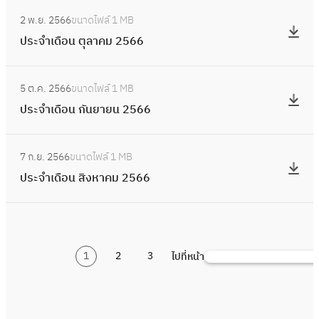
น
อ
:
ร
จำ
ธ์
2 พ.ย. 2566
ขนาดไฟล์
1 MB
น
ป
า
เ
2
ประจำเดือน ตุลาคม 2566
ธั
ร
ค
ดื
5
น
ะ
ม
อ
:
6
ว
จำ
2
5 ต.ค. 2566
ขนาดไฟล์
1 MB
น
ป
7
า
เ
5
ประจำเดือน กันยายน 2566
พ
ร
ค
ดื
6
ฤ
ะ
ม
อ
:
7
ศ
จำ
2
7 ก.ย. 2566
ขนาดไฟล์
1 MB
น
ป
จิ
เ
5
ประจำเดือน สิงหาคม 2566
ตุ
ร
ก
ดื
6
ล
ะ
า
อ
6
า
จำ
ย
น
ค
เ
น
กั
ม
1
2
3
ไปที่หน้า
ดื
ค้
2
น
2
อ
น
5
ย
5
น
ห
6
า
6
สิ
า