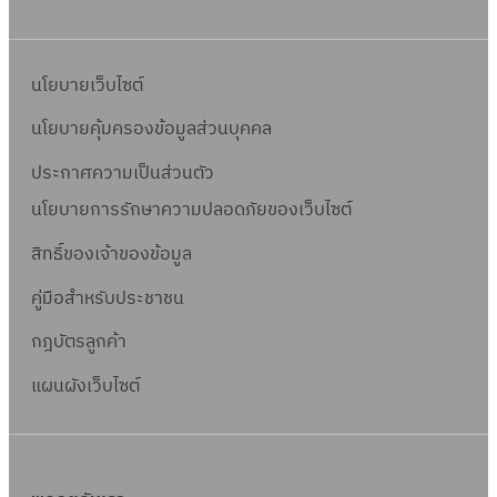
นโยบายเว็บไซต์
นโยบายคุ้มครองข้อมูลส่วนบุคคล
ประกาศความเป็นส่วนตัว
นโยบายการรักษาความปลอดภัยของเว็บไซต์
สิทธิ์ข
องเจ้าของข้อมูล
คู่มือสำหรับประชาชน
กฎบัตรลูกค้า
แผนผังเว็บไซต์