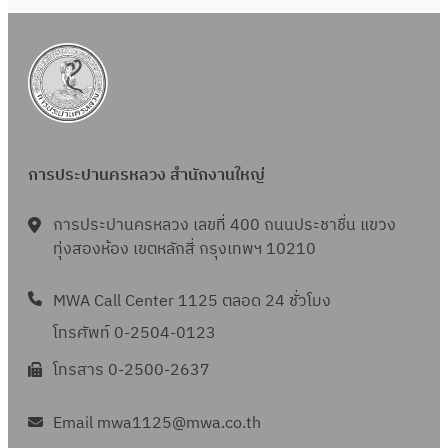
6
ย
6
ง
น
ห
2
า
5
ค
6
ม
6
2
การประปานครหลวง สำนักงานใหญ่
5
6
การประปานครหลวง เลขที่ 400 ถนนประชาชื่น แขวง
6
ทุ่งสองห้อง เขตหลักสี่ กรุงเทพฯ 10210
MWA Call Center 1125 ตลอด 24 ชั่วโมง
โทรศัพท์ 0-2504-0123
โทรสาร 0-2500-2637
Email mwa1125@mwa.co.th