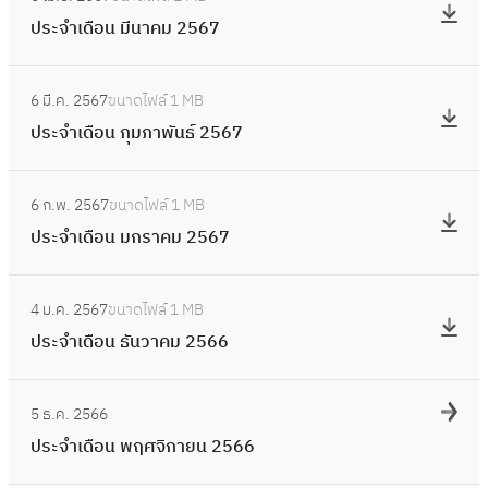
น
ป
า
เ
2
ประจำเดือน มีนาคม 2567
พ
ร
ย
ดื
5
ฤ
ะ
น
อ
:
6
ษ
จำ
2
6 มี.ค. 2567
ขนาดไฟล์
1 MB
น
ป
7
ภ
เ
5
ประจำเดือน กุมภาพันธ์ 2567
เ
ร
า
ดื
6
ม
ะ
ค
อ
:
7
ษ
จำ
ม
6 ก.พ. 2567
ขนาดไฟล์
1 MB
น
ป
า
เ
2
ประจำเดือน มกราคม 2567
มี
ร
ย
ดื
5
น
ะ
น
อ
:
6
า
จำ
2
4 ม.ค. 2567
ขนาดไฟล์
1 MB
น
ป
7
ค
เ
5
ประจำเดือน ธันวาคม 2566
กุ
ร
ม
ดื
6
ม
ะ
2
อ
:
7
ภ
จำ
5
5 ธ.ค. 2566
น
ป
า
เ
6
ประจำเดือน พฤศจิกายน 2566
ม
ร
พั
ดื
7
ก
ะ