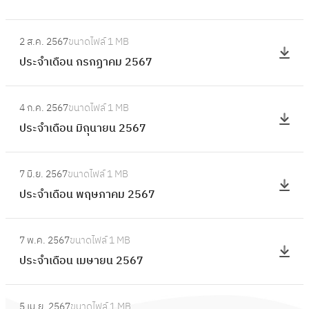
ดื
ล
ะ
อ
:
า
จำ
2 ส.ค. 2567
ขนาดไฟล์
1 MB
น
ป
ค
เ
ประจำเดือน กรกฏาคม 2567
กั
ร
ม
ดื
น
ะ
2
อ
:
ย
จำ
5
4 ก.ค. 2567
ขนาดไฟล์
1 MB
น
ป
า
เ
6
ประจำเดือน มิถุนายน 2567
สิ
ร
ย
ดื
7
ง
ะ
น
อ
:
ห
จำ
2
7 มิ.ย. 2567
ขนาดไฟล์
1 MB
น
ป
า
เ
5
ประจำเดือน พฤษภาคม 2567
ก
ร
ค
ดื
6
ร
ะ
ม
อ
:
7
ก
จำ
2
7 พ.ค. 2567
ขนาดไฟล์
1 MB
น
ป
ฏ
เ
5
ประจำเดือน เมษายน 2567
มิ
ร
า
ดื
6
ถุ
ะ
ค
อ
:
7
น
จำ
ม
5 เม.ย. 2567
ขนาดไฟล์
1 MB