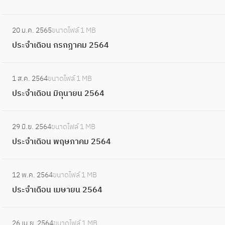
ค
ดื
6
ล
ะ
ม
อ
:
5
า
จำ
2
20 ม.ค. 2565
ขนาดไฟล์
1 MB
น
ป
ค
เ
5
ประจำเดิอน กรกฎาคม 2564
พ
ร
ม
ดื
6
ฤ
ะ
2
อ
:
4
ศ
จำ
5
1 ส.ค. 2564
ขนาดไฟล์
1 MB
น
ป
จิ
เ
6
ประจำเดิอน มิถุนายน 2564
กั
ร
ก
ดิ
4
น
ะ
า
อ
:
ย
จำ
ย
29 มิ.ย. 2564
ขนาดไฟล์
1 MB
น
ป
า
เ
น
ประจำเดิอน พฤษภาคม 2564
ก
ร
ย
ดิ
2
ร
ะ
น
อ
:
5
ก
จำ
2
12 พ.ค. 2564
ขนาดไฟล์
1 MB
น
ป
6
ฎ
เ
5
ประจำเดือน เมษายน 2564
มิ
ร
4
า
ดิ
6
ถุ
ะ
ค
อ
:
4
น
จำ
ม
26 เม.ย. 2564
ขนาดไฟล์
1 MB