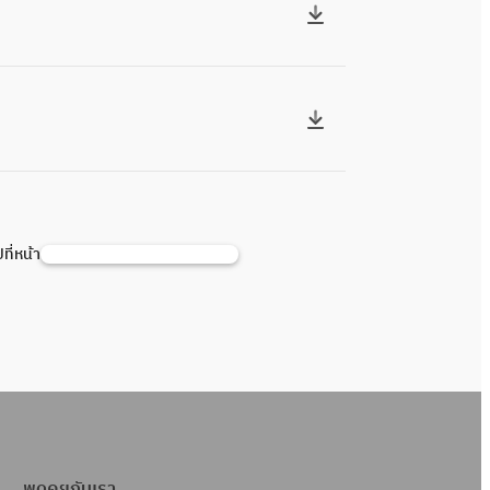
ปที่หน้า
ค้
น
ห
า
พูดคุยกับเรา