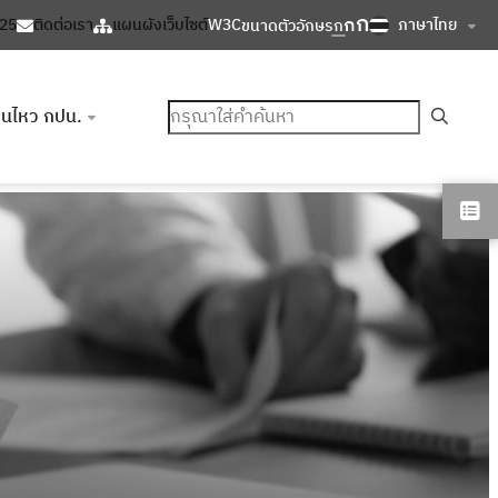
ก
ก
ภาษาไทย
125
ติดต่อเรา
แผนผังเว็บไซต์
W3C
ขนาดตัวอักษร
ก
ค้นหา
อนไหว กปน.