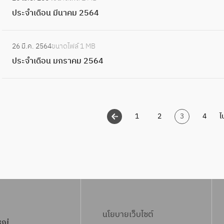
น
ป
า
เ
2
ประจำเดือน มีนาคม 2564
พ
ร
ย
ดื
5
ฤ
ะ
น
อ
:
6
ษ
จำ
2
26 มี.ค. 2564
ขนาดไฟล์
1 MB
น
ป
4
ภ
เ
5
ประจำเดือน มกราคม 2564
เ
ร
า
ดื
6
ม
ะ
ค
อ
4
ษ
จำ
ม
น
า
เ
2
มี
ย
1
2
3
4
ไ
ดื
5
น
น
อ
6
า
2
น
4
ค
5
ม
ม
6
ก
2
4
ร
5
า
6
ค
นโยบายเว็บไซต์
4
หญ่