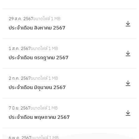
ดื
ฤ
ะ
อ
:
ศ
จำ
29 ส.ค. 2567
ขนาดไฟล์
1 MB
น
ป
จิ
เ
ประจำเดือน สิงหาคม 2567
ตุ
ร
ก
ดื
ล
ะ
า
อ
:
า
จำ
ย
1 ส.ค. 2567
ขนาดไฟล์
1 MB
น
ป
ค
เ
น
ประจำเดือน กรกฎาคม 2567
กั
ร
ม
ดื
2
น
ะ
2
อ
:
5
ย
จำ
5
2 ก.ค. 2567
ขนาดไฟล์
1 MB
น
ป
6
า
เ
6
ประจำเดือน มิถุนายน 2567
สิ
ร
7
ย
ดื
7
ง
ะ
น
อ
:
ห
จำ
2
7 มิ.ย. 2567
ขนาดไฟล์
1 MB
น
ป
า
เ
5
ประจำเดือน พฤษภาคม 2567
ก
ร
ค
ดื
6
ร
ะ
ม
อ
:
7
ก
จำ
2
6 พ.ค. 2567
ขนาดไฟล์
1 MB