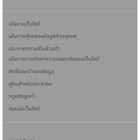
นโยบายเว็บไซต์
นโยบายคุ้มครองข้อมูลส่วนบุคคล
ประกาศความเป็นส่วนตัว
นโยบายการรักษาความปลอดภัยของเว็บไซต์
สิทธิ์ข
องเจ้าของข้อมูล
คู่มือสำหรับประชาชน
กฎบัตรลูกค้า
แผนผังเว็บไซต์