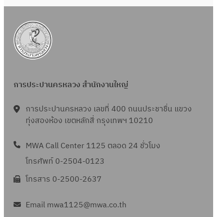
ม
2
น
2
5
ย
5
6
า
6
6
ย
6
น
2
การประปานครหลวง สำนักงานใหญ่
5
6
การประปานครหลวง เลขที่ 400 ถนนประชาชื่น แขวง
6
ทุ่งสองห้อง เขตหลักสี่ กรุงเทพฯ 10210
MWA Call Center 1125 ตลอด 24 ชั่วโมง
โทรศัพท์ 0-2504-0123
โทรสาร 0-2500-2637
Email mwa1125@mwa.co.th