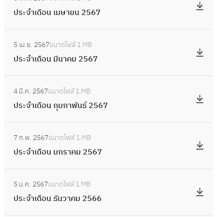
น
ป
ฎ
เ
5
ประจำเดือน เมษายน 2567
มิ
ร
า
ดื
6
ถุ
ะ
ค
อ
:
7
น
จำ
ม
5 เม.ย. 2567
ขนาดไฟล์
1 MB
น
ป
า
เ
2
ประจำเดือน มีนาคม 2567
พ
ร
ย
ดื
5
ฤ
ะ
น
อ
:
6
ษ
จำ
2
4 มี.ค. 2567
ขนาดไฟล์
1 MB
น
ป
7
ภ
เ
5
ประจำเดือน กุมภาพันธ์ 2567
เ
ร
า
ดื
6
ม
ะ
ค
อ
:
7
ษ
จำ
ม
7 ก.พ. 2567
ขนาดไฟล์
1 MB
น
ป
า
เ
2
ประจำเดือน มกราคม 2567
มี
ร
ย
ดื
5
น
ะ
น
อ
:
6
า
จำ
2
5 ม.ค. 2567
ขนาดไฟล์
1 MB
น
ป
7
ค
เ
5
ประจำเดือน ธันวาคม 2566
กุ
ร
ม
ดื
6
ม
ะ