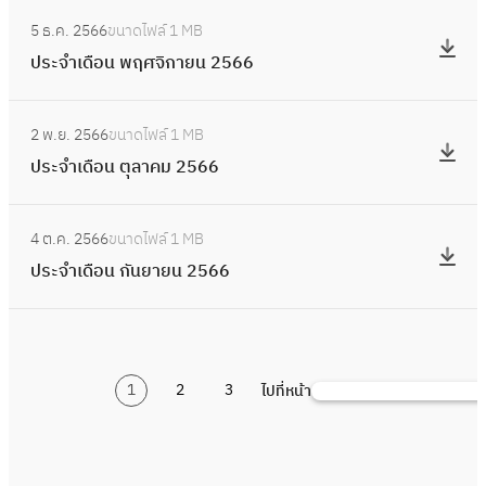
2
อ
:
7
ภ
จำ
5
5 ธ.ค. 2566
ขนาดไฟล์
1 MB
น
ป
า
เ
6
ประจำเดือน พฤศจิกายน 2566
ม
ร
พั
ดื
7
ก
ะ
น
อ
:
ร
จำ
ธ์
2 พ.ย. 2566
ขนาดไฟล์
1 MB
น
ป
า
เ
2
ประจำเดือน ตุลาคม 2566
ธั
ร
ค
ดื
5
น
ะ
ม
อ
:
6
ว
จำ
2
4 ต.ค. 2566
ขนาดไฟล์
1 MB
น
ป
7
า
เ
5
ประจำเดือน กันยายน 2566
พ
ร
ค
ดื
6
ฤ
ะ
ม
อ
7
ศ
จำ
2
น
จิ
เ
5
ตุ
ก
1
2
3
ไปที่หน้า
ดื
ค้
6
ล
า
อ
น
6
า
ย
น
ห
ค
น
กั
า