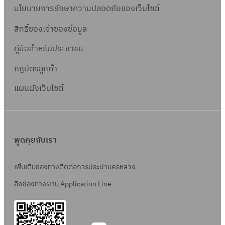
ลำ
ส
โ
ล
นโยบายการรักษาความปลอดภัยของเว็บไซต์
ม
ต้
1
ฮ
อ
ส
อ
สิทธิ์ข
องเจ้าของข้อมูล
7
ม
ง
ภ
ย
ร
สุ
คู่มือสำหรับประชาชน
ลำ
า
ติ่
ะ
วิ
หิ
พ
กฎบัตรลูกค้า
ง
ย
น
น
บ
(
ะ
ท
แผนผังเว็บไซต์
ถ
ริ
ซ
ที่
ว
น
เ
อ
1
ง
น
ว
ย
ถ
ศ์
มิ
ณ
โ
พูดคุยกับเรา
น
เ
ต
ท
ร
น
ฟ
ร
า
ง
เพิ่มเติมช่องทางติดต่อการประปานครหลวง
สุ
ส
ไ
ง
ถ่
วิ
1
ม
อีกช่องทางผ่าน Application Line
เ
า
น
7
ต
ข้
น
ท
ร
รี
า
)
ว
ะ