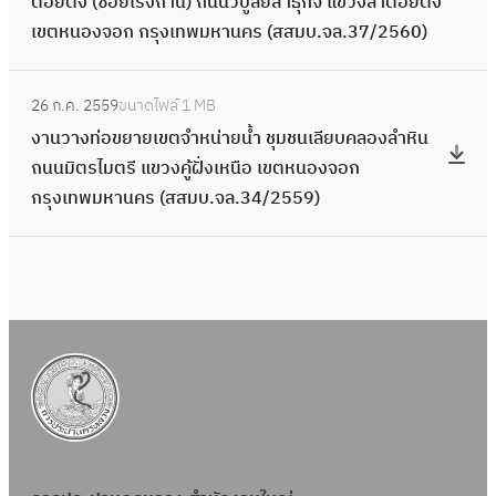
ต้อยติ่ง (ซอยโรงถ่าน) ถนนวิบูลย์สาธุกิจ แขวงลำต้อยติ่ง
กำ
น
ง
ร
เขตหนองจอก กรุงเทพมหานคร (สสมบ.จล.37/2560)
ลั
ว
ก
ะ
ง
า
า
ป
:
น้ำ
ง
ร
26 ก.ค. 2559
ขนาดไฟล์
1 MB
า
ง
ป
ท่
ห
งานวางท่อขยายเขตจำหน่ายน้ำ ชุมชนเลียบคลองลำหิน
เ
า
รั
อ
มู่
ถนนมิตรไมตรี แขวงคู้ฝั่งเหนือ เขตหนองจอก
อ
น
บ
ข
บ้
กรุงเทพมหานคร (สสมบ.จล.34/2559)
ก
ว
ป
ย
า
ช
า
รุ
า
น
น
ง
ง
ย
ฟ
โ
ท่
ร
เ
ล
ค
อ
ะ
ข
อ
ร
ข
บ
ต
ร
ง
ย
บ
จำ
า
ก
า
ท่
ห
วิ
า
ย
อ
น่
ล
ร
เ
ป
า