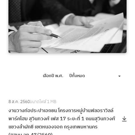
เลือกปี พ.ศ.
ปีทั้งหมด
:
8 ส.ค. 2560
ขนาดไฟล์
1 MB
ง
งานวางท่อประปาเอกชน โครงการหมู่บ้านฟลอราวิลล์
า
พาร์คโฮม สุวินทวงศ์ เฟส 17 ระยะที่ 1 ถนนสุวินทวงศ์
น
แขวงลำผักชี เขตหนองจอก กรุงเทพมหานคร
ว