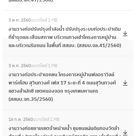
(สสมบ.จท.47/2560)
า
ง
:
ท่
3 พ.ค. 2560
ขนาดไฟล์
1 MB
ง
อ
งานวางท่อปรับปรุงกำลังน้ำ ปรับปรุงระบบท่อประปาเดิม
า
ป
ที่ชำรุดและเสื่อมสภาพ บริเวณทางเข้าโครงการหมู่บ้าน
น
ร
และบริเวณริมถนน ในพื้นที่ สสมบ. (สสมบ.จล.41/2560)
ว
ะ
า
ป
:
ง
3 พ.ค. 2560
ขนาดไฟล์
1 MB
า
ง
ท่
งานวางท่อประปาเอกชน โครงการหมู่บ้านฟลอราวิลล์
เ
า
อ
พาร์คโฮม สุวินทวงศ์ เฟส 17 ระยะที่ 4 ถนนสุวินทวงศ์
อ
น
ป
แขวงลำผักชี เขตหนองจอก กรุงเทพมหานคร
ก
ว
รั
(สสมบ.จท.35/2560)
ช
า
บ
น
ง
ป
:
โ
ท่
16 ก.พ. 2560
ขนาดไฟล์
1 MB
รุ
ง
ค
อ
งานวางท่อขยายเขตจำหน่ายน้ำ ชุมชนแผ่นดินทองวัดลำ
ง
า
ร
ป