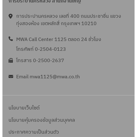
ล์
ห
การประปานครหลวง สำนักงานใหญ่
ข
ร
ย
พ
มู่
ต
ะ
น้ำ
การประปานครหลวง เลขที่ 400 ถนนประชาชื่น แขวง
า
บ้
จำ
ป
ชุ
ทุ่งสองห้อง เขตหลักสี่ กรุงเทพฯ 10210
ร์
า
ห
า
ม
ค
น
น่
เ
ช
MWA Call Center 1125 ตลอด 24 ชั่วโมง
โ
ฟ
า
ดิ
น
โทรศัพท์ 0-2504-0123
ฮ
ล
ย
ม
แ
ม
อ
น้ำ
โทรสาร 0-2500-2637
ที่
ผ่
สุ
ร
ชุ
ชำ
น
วิ
า
ม
Email mwa1125@mwa.co.th
รุ
ดิ
น
วิ
ช
ด
น
ท
ล
น
แ
ท
ว
ล์
เ
ล
อ
ง
นโยบายเว็บไซต์
พ
ลี
ะ
ง
ศ์
า
ย
นโยบายคุ้มครองข้อมูลส่วนบุคคล
เ
วั
เ
ร์
บ
สื่
ด
ฟ
ประกาศความเป็นส่วนตัว
ค
ค
อ