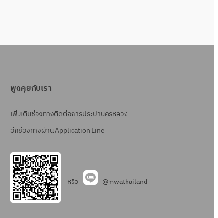
พูดคุยกับเรา
เพิ่มเติมช่องทางติดต่อการประปานครหลวง
อีกช่องทางผ่าน Application Line
หรือ
@mwathailand