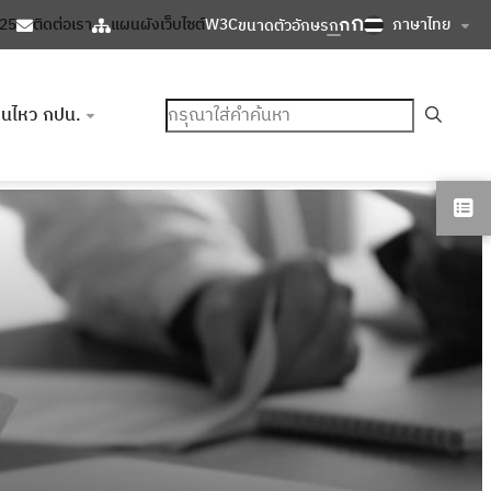
ก
ก
ภาษาไทย
125
ติดต่อเรา
แผนผังเว็บไซต์
W3C
ขนาดตัวอักษร
ก
ค้นหา
อนไหว กปน.