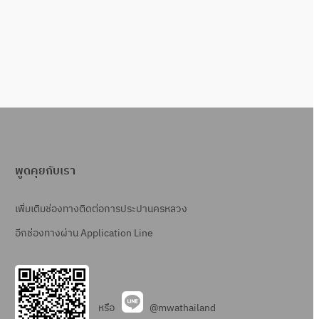
พูดคุยกับเรา
เพิ่มเติมช่องทางติดต่อการประปานครหลวง
อีกช่องทางผ่าน Application Line
หรือ
@mwathailand