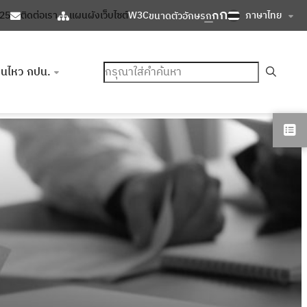
ก
ก
ภาษาไทย
125
ติดต่อเรา
แผนผังเว็บไซต์
W3C
ขนาดตัวอักษร
ก
ค้นหา
อนไหว กปน.