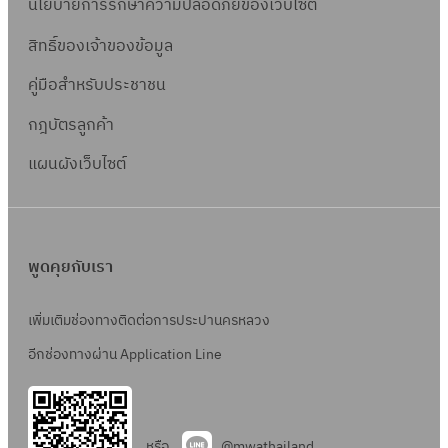
6
นโยบายการรักษาความปลอดภัยของเว็บไซต์
เ
ก
ท
ล
า
สิทธิ์ข
องเจ้าของข้อมูล
อ
ข
ร
ด
คู่มือสำหรับประชาชน
ที่
โ
ต
จ
ด
กฎบัตรลูกค้า
ล
พ
ย
า
แผนผังเว็บไซต์
.
วิ
ด
6
ธี
เ
6
ท
ล
/
อ
ข
พูดคุยกับเรา
2
ด
ที่
5
ต
จ
เพิ่มเติมช่องทางติดต่อการประปานครหลวง
6
ล
พ
อีกช่องทางผ่าน Application Line
6
า
.
ด
5
เ
1
ล
หรือ
@mwathailand