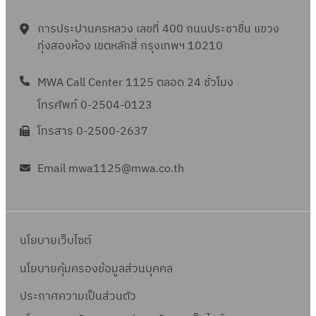
/
ล
ที่
จำ
6
ข
ล
ย
ส
2
า
จ
น
6
การประปานครหลวง เลขที่ 400 ถนนประชาชื่น แขวง
ที่
า
ก
ภ
5
ด
พ
ว
ทุ่งสองห้อง เขตหลักสี่ กรุงเทพฯ 10210
จ
ด
า
า
6
เ
.
น
พ
เ
ร
พ
6
ล
5
MWA Call Center 1125 ตลอด 24 ชั่วโมง
5
.
ล
โ
จำ
ข
1
3
โทรศัพท์ 0-2504-0123
7
ข
ด
น
ที่
/
ร
2
ที่
ย
โทรสาร 0-2500-2637
ว
จ
2
า
/
จ
วิ
น
พ
5
ย
2
พ
ธี
Email mwa1125@mwa.co.th
1
.
6
ก
5
.
ท
,
7
6
า
6
6
อ
4
3
ร
6
1
ด
4
/
โ
นโยบายเว็บไซต์
/
ต
6
2
ด
2
ล
ร
นโยบายคุ้มครองข้อมูลส่วนบุคคล
5
ย
5
า
า
6
วิ
ประกาศความเป็นส่วนตัว
6
ด
ย
6
ธี