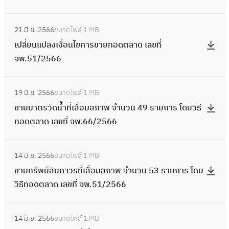
วิ
9
ห
พ
อ
ต
ร
ว
สื่
ล
ย
ธี
ร
ว
.
คื
ล
:
โ
น
อ
ข
า
ท
า
น
21 มิ.ย. 2566
ขนาดไฟล์
1 MB
8
น
า
เ
ด
9
ม
ที่
น
อ
ย
ที่
เปลี่ยนแปลงเงื่อนไขการขายทอดตลาด เลขที่
4
ที่
ด
ป
ย
ร
ส
จ
พ
ด
ก
เ
จพ.51/2566
/
เ
เ
ลี่
วิ
า
ภ
พ
า
ต
า
สื่
2
สื่
ล
ย
ธี
ย
า
.
ห
ล
:
ร
อ
5
อ
ข
น
ท
ก
พ
19 มิ.ย. 2566
ขนาดไฟล์
1 MB
9
น
า
ข
โ
ม
6
ม
ที่
แ
อ
า
จำ
ขายมาตรวัดน้ำที่เสื่อมสภาพ จำนวน 49 รายการ โดยวิธี
3
ะ
ด
า
ด
ส
6
ส
จ
ป
ด
ร
น
ทอดตลาด เลขที่ จพ.66/2566
/
เ
เ
ย
ย
ภ
ภ
พ
ล
ต
โ
ว
2
สื่
ล
ม
วิ
า
า
.
ง
ล
:
ด
น
5
อ
ข
า
ธี
พ
พ
14 มิ.ย. 2566
ขนาดไฟล์
1 MB
9
เ
า
ข
ย
4
6
ม
ที่
ต
ท
โ
จำ
ขายทรัพย์สินถาวรที่เสื่อมสภาพ จำนวน 53 รายการ โดย
1
งื่
ด
า
วิ
9
6
ส
จ
ร
อ
ด
น
วิธีทอดตลาด เลขที่ จพ.51/2566
/
อ
เ
ย
ธี
ร
ภ
พ
วั
ด
ย
ว
2
น
ล
ท
ท
า
า
.
ด
ต
:
วิ
น
5
ไ
ข
รั
อ
ย
พ
14 มิ.ย. 2566
ขนาดไฟล์
1 MB
8
น้ำ
ล
ข
ธี
8
6
ข
ที่
พ