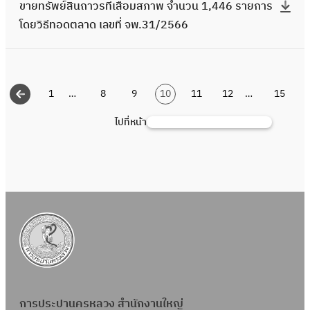
ด
ก
จำ
ขายทรัพย์สินถาวรที่เสื่อมสภาพ จำนวน 1,446 รายการ
8
ที่
า
า
ท
3
6
ก
จ
ย์
ต
า
น
โดยวิธีทอดตลาด เลขที่ จพ.31/2566
/
เ
ด
ย
อ
ร
า
พ
สิ
ล
ร
ว
2
สื่
เ
ท
ด
า
ร
.
น
า
โ
น
5
อ
ล
รั
ต
ย
ข
8
ถ
ด
ด
3
6
ม
ข
พ
ล
ก
า
7
า
เ
1
…
8
9
10
11
12
…
15
ย
5
6
ส
ที่
ย์
า
า
ย
/
ว
ล
วิ
คั
ภ
จ
สิ
ไปที่หน้า
ด
ค้
ร
ท
2
ร
ข
ธี
น
า
พ
น
เ
น
โ
อ
5
ที่
ที่
ท
โ
พ
.
ถ
ล
ห
ด
ด
6
เ
จ
อ
ด
จำ
7
า
ข
า
ย
ต
6
สื่
พ
ด
ย
น
9
ว
ที่
วิ
ล
อ
.
ต
วิ
ว
/
ร
จ
ธี
า
ม
7
ล
ธี
น
2
ที่
พ
ท
ด
ส
8
า
ท
4
5
เ
.
อ
เ
ภ
/
ด
อ
9
6
สื่
6
ด
ล
า
2
เ
ด
ร
6
อ
9
ต
ข
พ
5
ล
การประปานครหลวง สำนักงานใหญ่
ต
า
ม