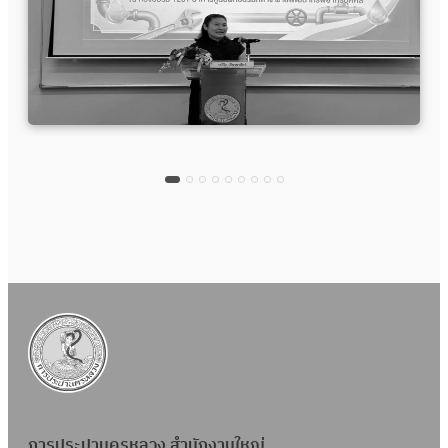
การประปานครหลวง สำนักงานใหญ่