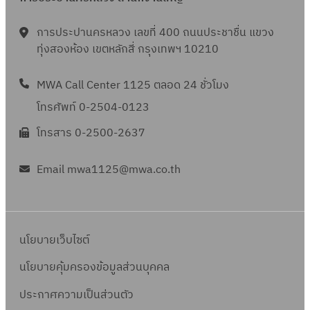
การประปานครหลวง เลขที่ 400 ถนนประชาชื่น แขวง
ทุ่งสองห้อง เขตหลักสี่ กรุงเทพฯ 10210
MWA Call Center 1125 ตลอด 24 ชั่วโมง
โทรศัพท์ 0-2504-0123
โทรสาร 0-2500-2637
Email mwa1125@mwa.co.th
นโยบายเว็บไซต์
นโยบายคุ้มครองข้อมูลส่วนบุคคล
ประกาศความเป็นส่วนตัว