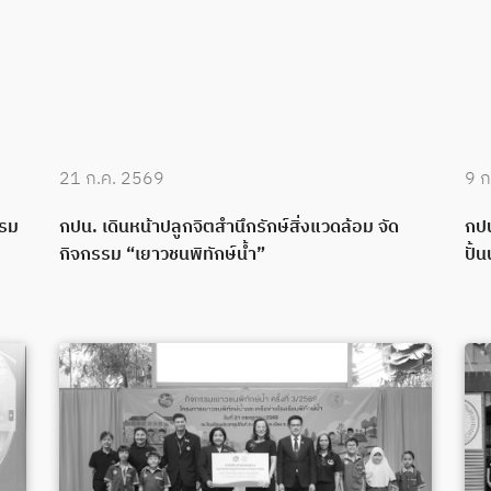
21 ก.ค. 2569
9 ก
บรม
กปน. เดินหน้าปลูกจิตสำนึกรักษ์สิ่งแวดล้อม จัด
กปน
กิจกรรม “เยาวชนพิทักษ์น้ำ”
ปั้น