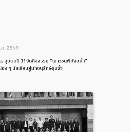
.ค. 2569
30 มิ.ย. 2569
. ลุยต่อปี 3! จัดกิจกรรม “เยาวชนพิทักษ์น้ำ”
กปน. เดินหน้าพ
น้อง ๆ นักเรียนสู่นักอนุรักษ์รุ่นจิ๋ว
กลอง ส่งมอบระ
พลังความร่วมมื