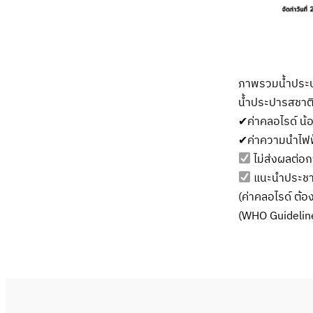
ภาพรวมน้ำประป
น้ำประปารสชาติ
✔ค่าคลอไรด์ น้อ
✔ค่าความนำไฟฟ้
ไม่ส่งผลต่อก
แนะนำประชาช
(ค่าคลอไรด์ ต้
(WHO Guideline