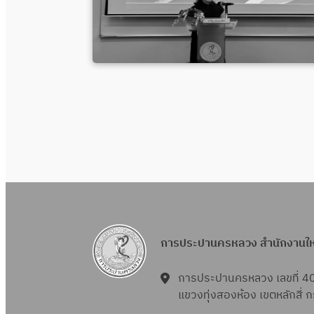
การประปานครหลวง สำนักงานใ
การประปานครหลวง เลขที่ 4
แขวงทุ่งสองห้อง เขตหลักสี่