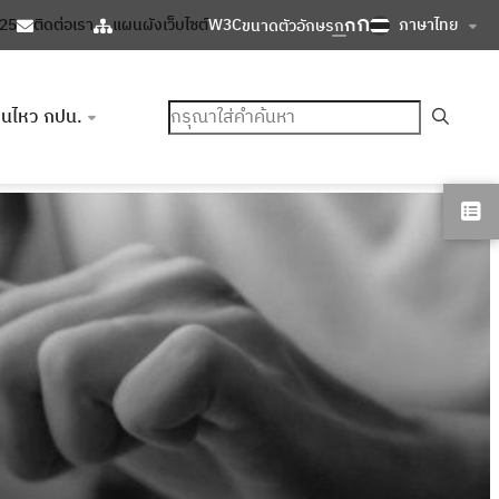
ก
ก
ภาษาไทย
125
ติดต่อเรา
แผนผังเว็บไซต์
W3C
ขนาดตัวอักษร
ก
ค้นหา
อนไหว กปน.