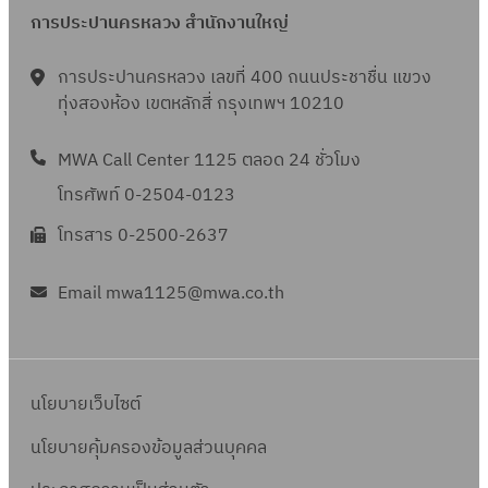
การประปานครหลวง สำนักงานใหญ่
การประปานครหลวง เลขที่ 400 ถนนประชาชื่น แขวง
ทุ่งสองห้อง เขตหลักสี่ กรุงเทพฯ 10210
MWA Call Center 1125 ตลอด 24 ชั่วโมง
โทรศัพท์ 0-2504-0123
โทรสาร 0-2500-2637
Email mwa1125@mwa.co.th
นโยบายเว็บไซต์
นโยบายคุ้มครองข้อมูลส่วนบุคคล