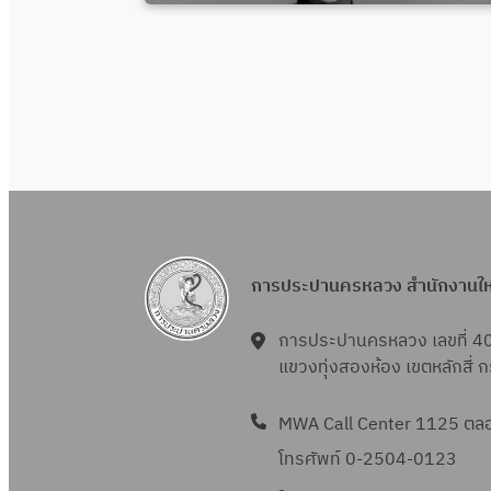
การประปานครหลวง สำนักงานใ
การประปานครหลวง เลขที่ 4
แขวงทุ่งสองห้อง เขตหลักสี่
MWA Call Center 1125 ตลอด
โทรศัพท์ 0-2504-0123