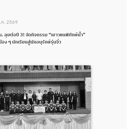
.ค. 2569
30 มิ.ย. 2569
. ลุยต่อปี 3! จัดกิจกรรม “เยาวชนพิทักษ์น้ำ”
กปน. เดินหน้าพ
น้อง ๆ นักเรียนสู่นักอนุรักษ์รุ่นจิ๋ว
กลอง ส่งมอบระ
พลังความร่วมมื