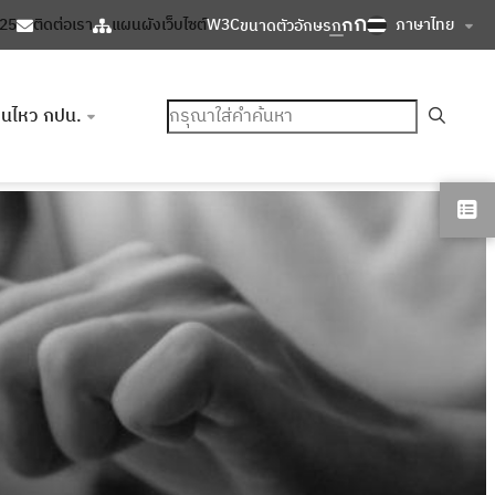
ก
ก
ภาษาไทย
125
ติดต่อเรา
แผนผังเว็บไซต์
W3C
ขนาดตัวอักษร
ก
ค้นหา
อนไหว กปน.