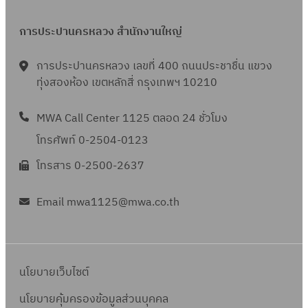
การประปานครหลวง สำนักงานใหญ่
การประปานครหลวง เลขที่ 400 ถนนประชาชื่น แขวง
ทุ่งสองห้อง เขตหลักสี่ กรุงเทพฯ 10210
MWA Call Center 1125 ตลอด 24 ชั่วโมง
โทรศัพท์ 0-2504-0123
โทรสาร 0-2500-2637
Email mwa1125@mwa.co.th
นโยบายเว็บไซต์
นโยบายคุ้มครองข้อมูลส่วนบุคคล