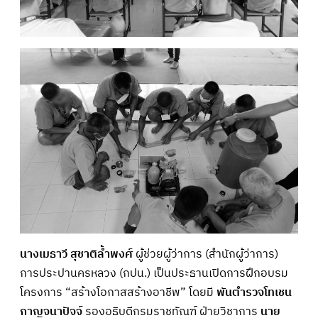
นางเมธาวี สุชาติล้ำพงศ์
ผู้ช่วยผู้ว่าการ (สำนักผู้ว่าการ)
การประปานครหลวง (กปน.) เป็นประธานเปิดการฝึกอบรม
โครงการ “สร้างโอกาสสร้างอาชีพ” โดยมี
พันตำรวจโทเชน
กาญจนาปัจจ์
รองอธิบดีกรมราชทัณฑ์ ฝ่ายวิชาการ
นาย