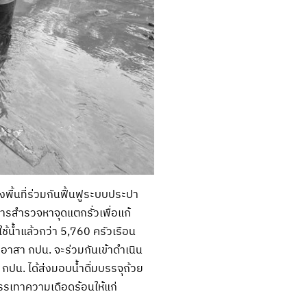
พื้นที่ร่วมกันฟื้นฟูระบบประปา
การสำรวจหาจุดแตกรั่วเพื่อแก้
้น้ำแล้วกว่า 5,760 ครัวเรือน
าอาสา กปน. จะร่วมกันเข้าดำเนิน
ปน. ได้ส่งมอบน้ำดื่มบรรจุถ้วย
รรเทาความเดือดร้อนให้แก่