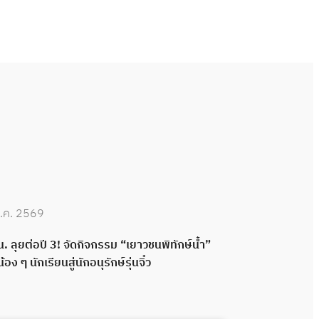
.ค. 2569
30 มิ.ย. 2569
. ลุยต่อปี 3! จัดกิจกรรม “เยาวชนพิทักษ์น้ำ”
กปน. เดินหน้าพ
น้อง ๆ นักเรียนสู่นักอนุรักษ์รุ่นจิ๋ว
กลอง ส่งมอบระ
พลังความร่วมมื