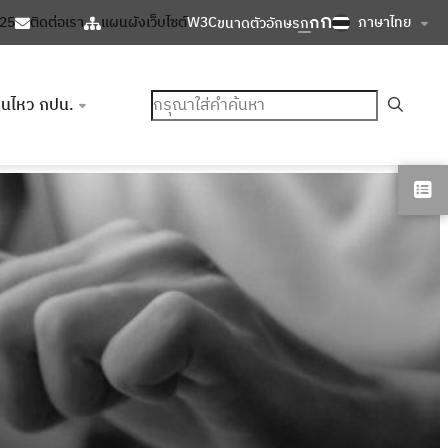
ก
ก
ภาษาไทย
125
ติดต่อเรา
แผนผังเว็บไซต์
W3C
ขนาดตัวอักษร
ก
ค้นหา
อนไหว กปน.