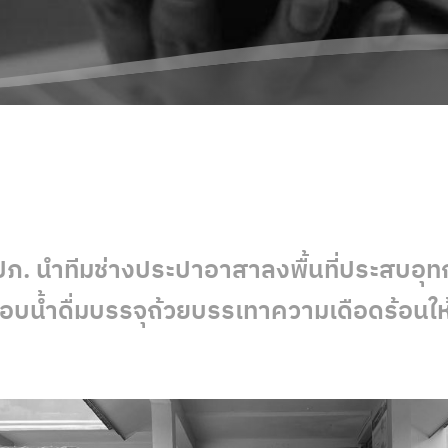
ภ. นำทีมช่างประปาอาสาลงพื้นที่ประสบอุทก
อบน้ำดื่มบรรจุถ้วยบรรเทาความเดือดร้อนใ