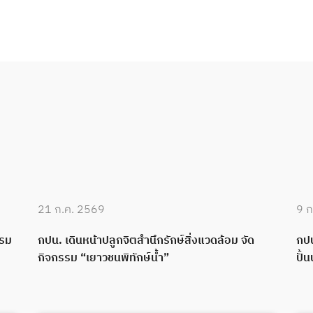
21 ก.ค. 2569
9 ก
บรม
กปน. เดินหน้าปลูกจิตสำนึกรักษ์สิ่งแวดล้อม จัด
กปน
กิจกรรม “เยาวชนพิทักษ์น้ำ”
ปั้น