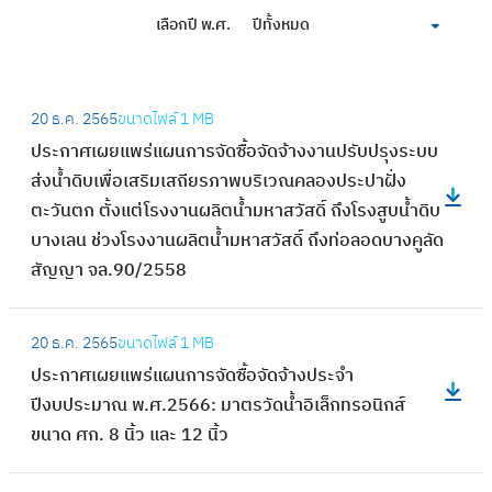
เลือกปี พ.ศ.
ปีทั้งหมด
:
20 ธ.ค. 2565
ขนาดไฟล์
1 MB
ป
ประกาศเผยแพร่แผนการจัดซื้อจัดจ้างงานปรับปรุงระบบ
ร
ส่งน้ำดิบเพื่อเสริมเสถียรภาพบริเวณคลองประปาฝั่ง
ะ
ตะวันตก ตั้งแต่โรงงานผลิตน้ำมหาสวัสดิ์ ถึงโรงสูบน้ำดิบ
ก
บางเลน ช่วงโรงงานผลิตน้ำมหาสวัสดิ์ ถึงท่อลอดบางคูลัด
า
สัญญา จล.90/2558
ศ
เ
:
ผ
20 ธ.ค. 2565
ขนาดไฟล์
1 MB
ป
ย
ประกาศเผยแพร่แผนการจัดซื้อจัดจ้างประจำ
ร
แ
ปีงบประมาณ พ.ศ.2566: มาตรวัดน้ำอิเล็กทรอนิกส์
ะ
พ
ขนาด ศก. 8 นิ้ว และ 12 นิ้ว
ก
ร่
า
แ
: