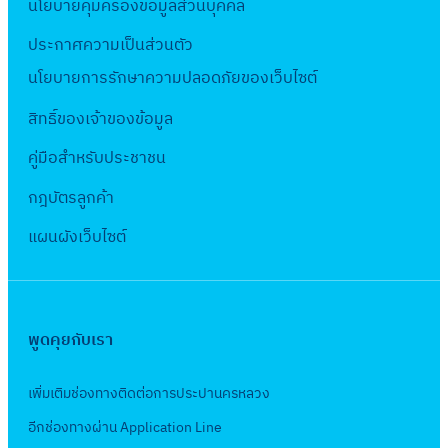
า
2
นโยบายคุ้มครองข้อมูลส่วนบุคคล
น้ำ
6
ว
น
5
อิ
5
ประกาศความเป็นส่วนตัว
ณ
ใ
6
เ
ง
นโยบายการรักษาความปลอดภัยของเว็บไซต์
ค
ห้
5
ล็
า
ล
บ
ง
สิทธิ์ข
องเจ้าของข้อมูล
ก
น
อ
ริ
า
ท
เ
คู่มือสำหรับประชาชน
ง
ก
น
ร
ช่
ป
า
ซื้
กฎบัตรลูกค้า
อ
า
ร
ร
อ
นิ
เ
แผนผังเว็บไซต์
ะ
ข
พ
ก
ค
ป
อ
ร้
ส์
รื่
า
ใ
อ
ข
อ
ฝั่
ช้
ม
น
ง
พูดคุยกับเรา
ง
น้ำ
ติ
า
สู
ต
ป
ด
ด
บ
เพิ่มเติมช่องทางติดต่อการประปานครหลวง
ะ
ร
ตั้
ศ
น้ำ
อีกช่องทางผ่าน Application Line
วั
ะ
ง
ก