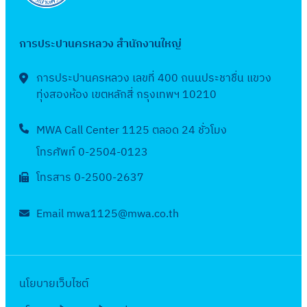
า
า
พื่
า
จ้
ณ
ง
อ
แ
า
พ
ป
การประปานครหลวง สำนักงานใหญ่
เ
ล
ง
.
ร
ส
ะ
ป
ศ
ะ
การประปานครหลวง เลขที่ 400 ถนนประชาชื่น แขวง
ริ
ง
ร
.
ทุ่งสองห้อง เขตหลักสี่ กรุงเทพฯ 10210
จำ
ม
า
ะ
2
ปี
เ
น
จำ
MWA Call Center 1125 ตลอด 24 ชั่วโมง
5
ง
ส
ที่
ปี
6
บ
โทรศัพท์ 0-2504-0123
ถี
เ
ง
6
ป
ย
โทรสาร 0-2500-2637
กี่
บ
:
ร
ร
ย
ป
ม
ะ
ภ
Email mwa1125@mwa.co.th
ว
ร
า
ม
า
ข้
ะ
ต
า
พ
อ
ม
ร
ณ
บ
ง
า
วั
2
นโยบายเว็บไซต์
ริ
ง
ณ
ด
5
เ