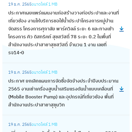
ศ
19 ธ.ค. 2565
ขนาดไฟล์
1 MB
ผ
ป
เ
ประกาศเผยแพร่แผนงานก่อสร้างวางท่อประปาและงานที่
น
ร
ผ
เกี่ยวข้อง งานให้บริการขอใช้น้ำประปาโครงการหมู่บ้าน
ก
ะ
ย
จัดสรร โครงการศุภาลัย พาร์ควิลล์ ระยะ 6 และทางเข้า
า
ก
แ
โครงการ คิว ดิสทริคท์ สุขสวัสดิ์ 78 ระยะ 0.2 ในพื้นที่
ร
า
พ
สำนักงานประปาสาขาสุขสวัสดิ์ จำนวน 1 งาน เลขที่
จั
ศ
ร่
รจ14-0
ด
เ
แ
ซื้
ผ
ผ
:
อ
ย
19 ธ.ค. 2565
ขนาดไฟล์
1 MB
น
ป
จั
แ
ประกาศ ยกเลิกแผนการจัดซื้อจัดจ้างประจำปีงบประมาณ
ก
ร
ด
พ
2565 งานเช่าเครื่องสูบน้ำเสริมแรงดันน้ำแบบเคลื่อนที่
า
ะ
จ้
ร่
(Mobile Booster Pump) และอุปกรณ์ที่เกี่ยวข้อง พื้นที่
ร
ก
า
แ
สำนักงานประปาสาขาสุขุมวิท
จั
า
ง
ผ
ด
ศ
ง
น
:
ซื้
ย
า
19 ธ.ค. 2565
ขนาดไฟล์
1 MB
ง
เ
อ
ก