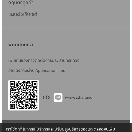
กฎบัตรลูกค้า
แผนผังเว็บไซต์
พูดคุยกับเรา
เพิ่มเติมช่องทางติดต่อการประปานครหลวง
อีกช่องทางผ่าน Application Line
หรือ
@mwathailand
เราใช้คุกกี้ในการให้บริการและปรับปรุงบริการของเรา ตลอดจนเพิ่ม
Copyright 2022 – Metropolitan Waterworks Authority – All