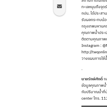
สถานการณ์ภัยแล้
ทะเลหนุนถึงจุดร
กปน. ได้ประสาน
รับผลกระทบน้อยท
กรุงเทพมหานคร น
คุณภาพน้ำประปา
ติดตามคุณภาพน้
Instagram : @
http://twqonli
วางแผนการใช้น
.
นายรักษ์ศักดิ์
กล
ข้อมูลคุณภาพน้ำ
กับปริมาณน้ำที
center โทร. 11