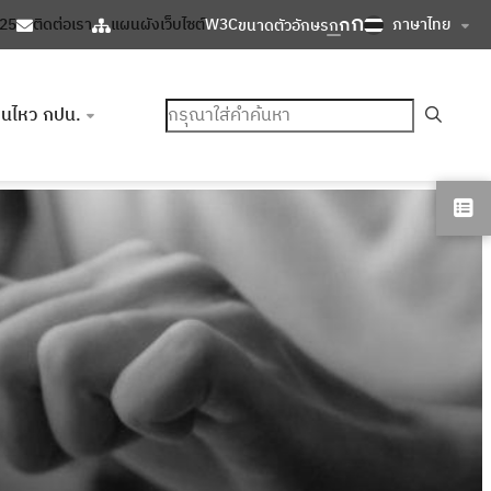
ก
ก
ภาษาไทย
125
ติดต่อเรา
แผนผังเว็บไซต์
W3C
ขนาดตัวอักษร
ก
ค้นหา
อนไหว กปน.