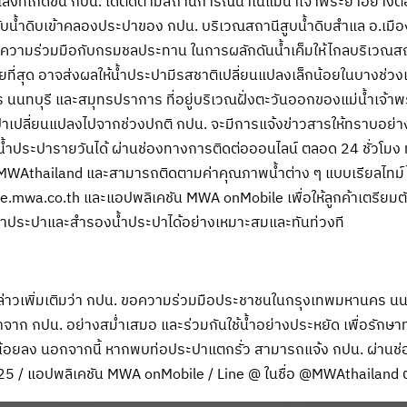
งที่เกิดขึ้น กปน. ได้ติดตามสถานการณ์น้ำในแม่น้ำเจ้าพระยาอย่างต่อเ
ับน้ำดิบเข้าคลองประปาของ กปน. บริเวณสถานีสูบน้ำดิบสำแล อ.เมือง 
ความร่วมมือกับกรมชลประทาน ในการผลักดันน้ำเค็มให้ไกลบริเวณสถานีส
ี่สุด อาจส่งผลให้น้ำประปามีรสชาติเปลี่ยนแปลงเล็กน้อยในบางช่วงเ
นทบุรี และสมุทรปราการ ที่อยู่บริเวณฝั่งตะวันออกของแม่น้ำเจ้าพร
เปลี่ยนแปลงไปจากช่วงปกติ กปน. จะมีการแจ้งข่าวสารให้ทราบอย่าง
ำประปารายวันได้ ผ่านช่องทางการติดต่อออนไลน์ ตลอด 24 ชั่วโมง ทั
MWAthailand และสามารถติดตามค่าคุณภาพน้ำต่าง ๆ แบบเรียลไทม์
ne.mwa.co.th และแอปพลิเคชัน MWA onMobile เพื่อให้ลูกค้าเตรีย
้ำประปาและสำรองน้ำประปาได้อย่างเหมาะสมและทันท่วงที
่าวเพิ่มเติมว่า กปน. ขอความร่วมมือประชาชนในกรุงเทพมหานคร นน
จาก กปน. อย่างสม่ำเสมอ และร่วมกันใช้น้ำอย่างประหยัด เพื่อรักษาท
่น้อยลง นอกจากนี้ หากพบท่อประปาแตกรั่ว สามารถแจ้ง กปน. ผ่านช่อ
25 / แอปพลิเคชัน MWA onMobile / Line @ ในชื่อ @MWAthailand ต