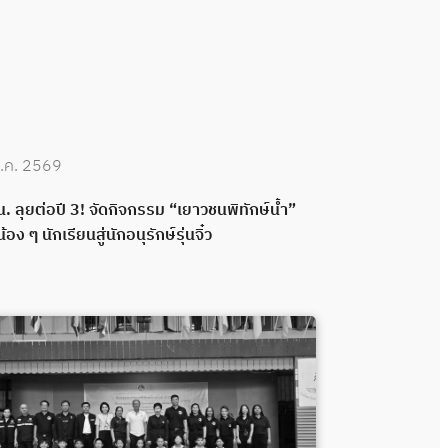
.ค. 2569
30 มิ.ย. 2569
. ลุยต่อปี 3! จัดกิจกรรม “เยาวชนพิทักษ์น้ำ”
กปน. เดินหน้าพ
น้อง ๆ นักเรียนสู่นักอนุรักษ์รุ่นจิ๋ว
กลอง ส่งมอบระ
พลังความร่วมมื