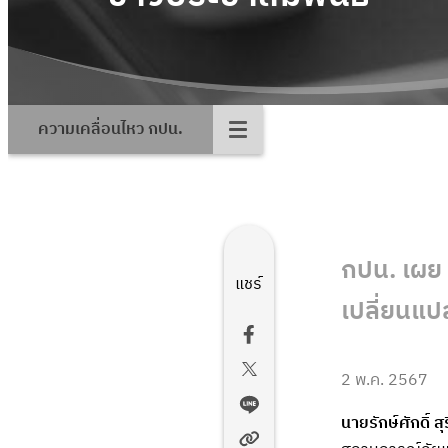
ความเคลื่อนไหว กปน.
กปน. เผย 
แชร์
เปลี่ยนแป
2 พ.ค. 2567
นายรักษ์ศักดิ์ ส