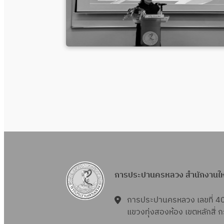
การประปานครหลวง สำนักงานใ
การประปานครหลวง เลขที่ 4
แขวงทุ่งสองห้อง เขตหลักสี่