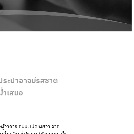
้ำประปาอาจมีรสชาติ
ม่ำเสมอ
้ว่าการ กปน. เปิดเผยว่า จาก