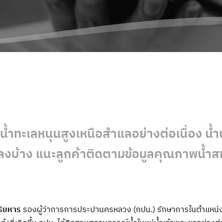
น้ำทะเลหนุนสูงเหนือสำแลอย่างต่อเนื่อง น
ลงบ้าง แนะลูกค้าติดตามข้อมูลคุณภาพน้ำส
ุริยหาร
รองผู้ว่าการการประปานครหลวง (กปน.) รักษาการในตำแหน่งผู