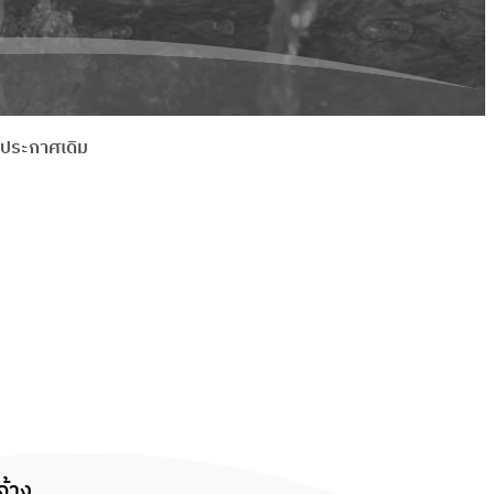
ลประกาศเดิม
จ้าง