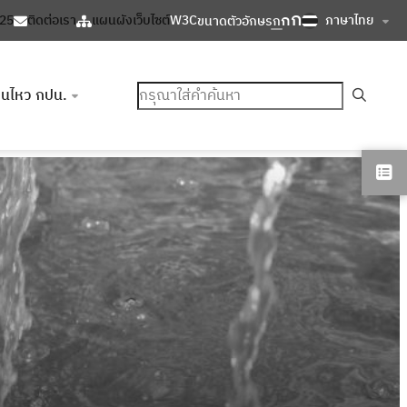
ก
ก
ภาษาไทย
125
ติดต่อเรา
แผนผังเว็บไซต์
W3C
ขนาดตัวอักษร
ก
ค้นหา
อนไหว กปน.