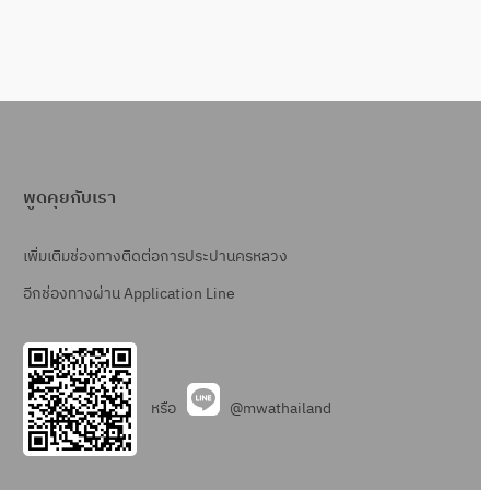
พูดคุยกับเรา
เพิ่มเติมช่องทางติดต่อการประปานครหลวง
อีกช่องทางผ่าน Application Line
หรือ
@mwathailand