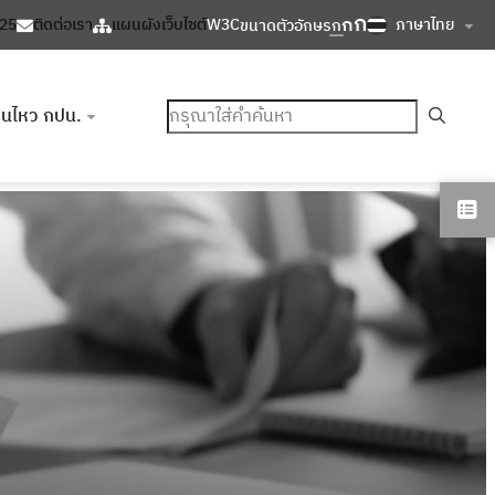
ก
ก
ภาษาไทย
125
ติดต่อเรา
แผนผังเว็บไซต์
W3C
ขนาดตัวอักษร
ก
ค้นหา
อนไหว กปน.