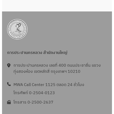
น
ห
5
า
5
พ
า
ค
6
ฤ
ม
5
ศ
2
จิ
5
ก
6
า
4
ย
การประปานครหลวง สำนักงานใหญ่
น
2
การประปานครหลวง เลขที่ 400 ถนนประชาชื่น แขวง
5
ทุ่งสองห้อง เขตหลักสี่ กรุงเทพฯ 10210
6
4
MWA Call Center 1125 ตลอด 24 ชั่วโมง
โทรศัพท์ 0-2504-0123
โทรสาร 0-2500-2637