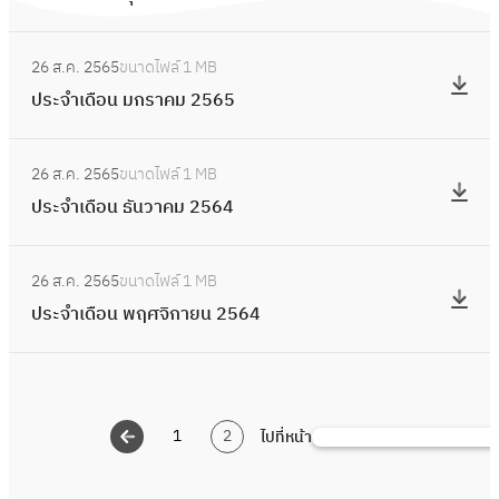
ดื
ม
ะ
อ
:
ษ
จำ
26 ส.ค. 2565
ขนาดไฟล์
1 MB
น
ป
า
เ
ประจำเดือน มกราคม 2565
มี
ร
ย
ดื
น
ะ
น
อ
:
า
จำ
2
26 ส.ค. 2565
ขนาดไฟล์
1 MB
น
ป
ค
เ
5
ประจำเดือน ธันวาคม 2564
กุ
ร
ม
ดื
6
ม
ะ
2
อ
:
5
ภ
จำ
5
26 ส.ค. 2565
ขนาดไฟล์
1 MB
น
ป
า
เ
6
ประจำเดือน พฤศจิกายน 2564
ม
ร
พั
ดื
5
ก
ะ
น
อ
ร
จำ
ธ์
น
า
เ
2
ธั
ค
1
2
ไปที่หน้า
ดื
ค้
5
น
ม
อ
น
6
ว
2