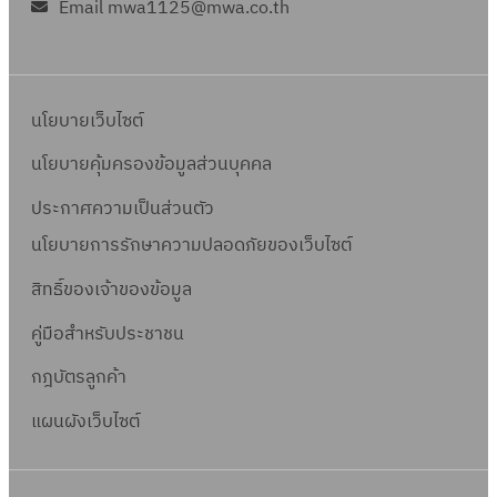
Email mwa1125@mwa.co.th
นโยบายเว็บไซต์
นโยบายคุ้มครองข้อมูลส่วนบุคคล
ประกาศความเป็นส่วนตัว
นโยบายการรักษาความปลอดภัยของเว็บไซต์
สิทธิ์ข
องเจ้าของข้อมูล
คู่มือสำหรับประชาชน
กฎบัตรลูกค้า
แผนผังเว็บไซต์