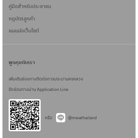
คู่มือสำหรับประชาชน
กฎบัตรลูกค้า
แผนผังเว็บไซต์
พูดคุยกับเรา
เพิ่มเติมช่องทางติดต่อการประปานครหลวง
อีกช่องทางผ่าน Application Line
หรือ
@mwathailand