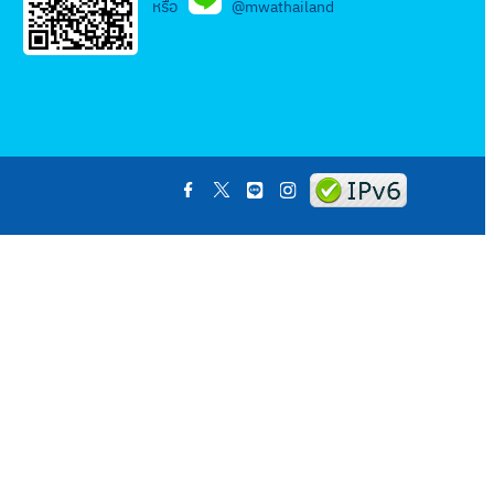
หรือ
@mwathailand
.
.
.
.