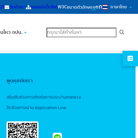
ก
ก
ภาษาไทย
125
ติดต่อเรา
แผนผังเว็บไซต์
W3C
ขนาดตัวอักษร
ก
ค้นหา
อนไหว กปน.
พูดคุยกับเรา
เพิ่มเติมช่องทางติดต่อการประปานครหลวง
อีกช่องทางผ่าน Application Line