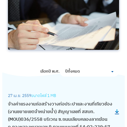
เลือกปี พ.ศ.
ปีทั้งหมด
:
27 เม.ย. 2559
ขนาดไฟล์
1 MB
จ้
จ้างค่าแรงงานก่อสร้างวางท่อประปาและงานที่เกียวข้อง
า
(งานขยายเขตจำหน่ายน้ำ) สัญญาเลขที่ สสบท.
ง
(MOU)036/2558 บริเวณ ซ.ถนนเลียบคลองลากฆ้อน
ค่