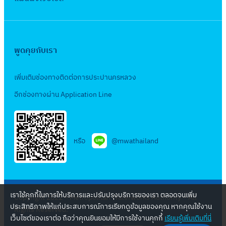
ว
ข้
อ
ง
พูดคุยกับเรา
(
ง
เพิ่มเติมช่องทางติดต่อการประปานครหลวง
า
น
อีกช่องทางผ่าน Application Line
ข
ย
า
หรือ
@mwathailand
ย
เ
ข
ต
เราใช้คุกกี้ในการให้บริการและปรับปรุงบริการของเรา ตลอดจนเพิ่ม
Copyright 2022 – Metropolitan Waterworks Authority – All
จำ
ประสิทธิภาพให้แก่ประสบการณ์การเรียกดูข้อมูลของคุณ หากคุณใช้งาน
Rights Reserved.
ห
เว็บไซต์ของเราต่อ ถือว่าคุณยินยอมให้มีการใช้งานคุกกี้
เรียนรู้เพิ่มเติมที่นี่