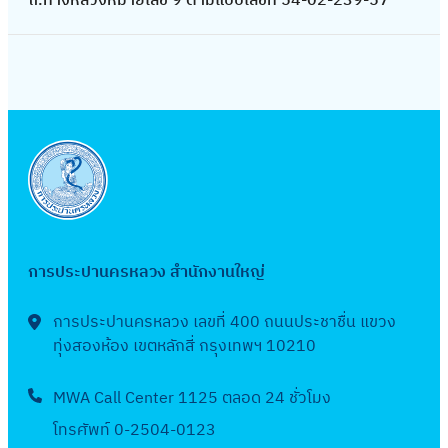
ถ.ทางหลวงหมายเลข 9 ตามแบบเลขที่ 54-02-239-57
า
แ
ร
ง
ง
า
น
ก่
อ
ส
การประปานครหลวง สำนักงานใหญ่
ร้
า
การประปานครหลวง เลขที่ 400 ถนนประชาชื่น แขวง
ง
ทุ่งสองห้อง เขตหลักสี่ กรุงเทพฯ 10210
ว
า
MWA Call Center 1125 ตลอด 24 ชั่วโมง
ง
โทรศัพท์ 0-2504-0123
ท่