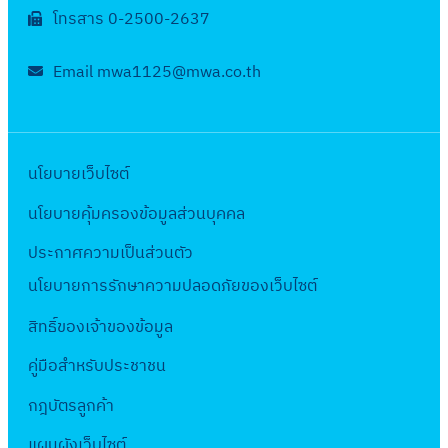
อ
โทรสาร 0-2500-2637
ป
ร
Email mwa1125@mwa.co.th
ะ
ป
า
นโยบายเว็บไซต์
แ
ล
นโยบายคุ้มครองข้อมูลส่วนบุคคล
ะ
ประกาศความเป็นส่วนตัว
ง
า
นโยบายการรักษาความปลอดภัยของเว็บไซต์
น
สิทธิ์ข
องเจ้าของข้อมูล
ที่
คู่มือสำหรับประชาชน
เ
กี
กฎบัตรลูกค้า
ย
แผนผังเว็บไซต์