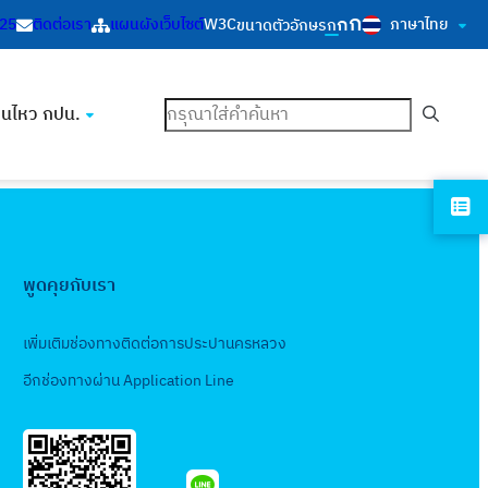
ก
ก
ภาษาไทย
125
ติดต่อเรา
แผนผังเว็บไซต์
W3C
ขนาดตัวอักษร
ก
ค้นหา
อนไหว กปน.
พูดคุยกับเรา
เพิ่มเติมช่องทางติดต่อการประปานครหลวง
อีกช่องทางผ่าน Application Line