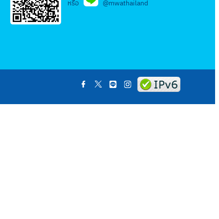
หรือ
@mwathailand
.
.
.
.