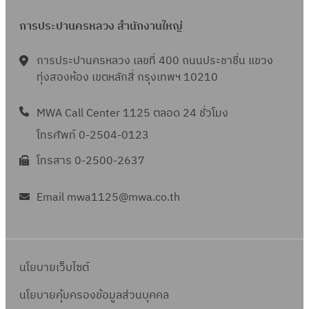
การประปานครหลวง สำนักงานใหญ่
การประปานครหลวง เลขที่ 400 ถนนประชาชื่น แขวง
ทุ่งสองห้อง เขตหลักสี่ กรุงเทพฯ 10210
MWA Call Center 1125 ตลอด 24 ชั่วโมง
โทรศัพท์ 0-2504-0123
โทรสาร 0-2500-2637
Email mwa1125@mwa.co.th
นโยบายเว็บไซต์
นโยบายคุ้มครองข้อมูลส่วนบุคคล