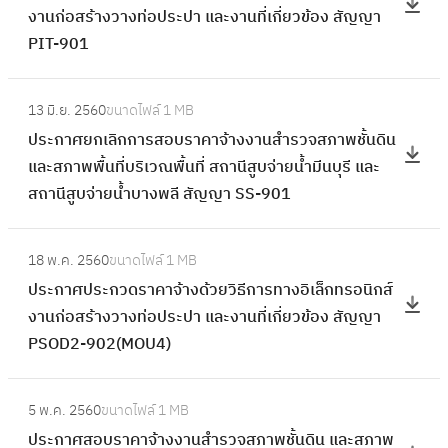
ร
งานก่อสร้างวางท่อประปา และงานที่เกี่ยวข้อง สัญญา
า
ะ
ะ
PIT-901
ค
ก
ก
า
า
ว
:
จ้
ศ
13 มิ.ย. 2560
ขนาดไฟล์
1 MB
ด
ป
า
ป
ประกาศยกเลิกการสอบราคาจ้างงานสำรวจสภาพชั้นดิน
ร
ร
ง
ร
และสภาพพื้นที่บริเวณพื้นที่ สถานีสูบจ่ายน้ำมีนบุรี และ
า
ะ
ด้
ะ
สถานีสูบจ่ายน้ำบางพลี สัญญา SS-901
ค
ก
ว
ก
า
า
ย
ว
:
จ้
ศ
วิ
18 พ.ค. 2560
ขนาดไฟล์
1 MB
ด
ป
า
ย
ธี
ประกาศประกวดราคาจ้างด้วยวิธีการทางอิเล็กทรอนิกส์
ร
ร
ง
ก
ก
งานก่อสร้างวางท่อประปา และงานที่เกี่ยวข้อง สัญญา
า
ะ
ด้
เ
า
PSOD2-902(MOU4)
ค
ก
ว
ลิ
ร
า
า
ย
ก
:
ท
จ้
ศ
วิ
5 พ.ค. 2560
ขนาดไฟล์
1 MB
ก
ป
า
า
ป
ธี
ประกาศสอบราคาจ้างงานสำรวจสภาพชั้นดิน และสภาพ
า
ร