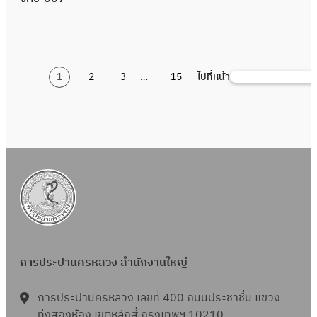
บ
ค
า
ก
ง
ร
ค
ย
ว
ป
ก
ร้
ร
ญ
า
จ่
า
นี
า
า
-
า
ว
ง
า
ว
า
อ
ญ
ร
า
จ้
สู
ศ
น
0
ง
ข้
เ
แ
ด
ง
นิ
า
ท
ย
า
บ
ป
ก่
1
า
อ
รื่
ล
ร
ว
ก
ป
า
น้ำ
ง
1
2
3
…
15
ไปที่หน้า
จ่
ร
ค้
อ
/
น
ง
อ
ะ
า
า
ส์
ท
ง
มี
ด้
า
ะ
น
ส
1
จ้
สั
ง
ง
ค
ง
ง
ร
อิ
น
ว
ย
ก
ห
ร้
า
ญ
ก
า
า
ท่
า
-
เ
บุ
ย
น้ำ
ว
า
า
ง
ญ
า
น
จ้
อ
น
0
ล็
รี
วิ
มี
ด
ง
ด้
า
ร
ที่
า
ป
ก่
1
ก
แ
ธี
น
ร
ว
ว
P
แ
เ
ง
ร
อ
/
ท
ล
ก
บุ
า
า
ย
I
จ้
กี่
ด้
ะ
ส
2
ร
ะ
า
รี
ค
ง
วิ
T
ง
ย
ว
ป
ร้
อ
ส
ร
แ
า
ท่
ธี
-
ร
ว
ย
า
า
นิ
ถ
ท
ล
จ้
อ
ก
9
า
ข้
วิ
แ
การประปานครหลวง สำนักงานใหญ่
ง
ก
า
า
ะ
า
ป
า
0
ย
อ
ธี
ล
ว
ส์
นี
ง
ส
ง
ร
ร
1
ล
ง
ก
การประปานครหลวง เลขที่ 400 ถนนประชาชื่น แขวง
ะ
า
ง
สู
อิ
ถ
ด้
ะ
ท
ะ
ทุ่งสองห้อง เขตหลักสี่ กรุงเทพฯ 10210
สั
า