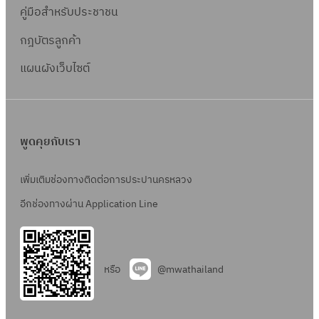
สั
P
เ
4
น
ช
ย
คู่มือสำหรับประชาชน
า
9
ง
S
นิ
ญ
I
ท
)
ก่
-
ว
แ
0
ว
S
ก
ญ
กฎบัตรลูกค้า
T
ค
อ
0
ข้
ล
1
า
-
ส์
า
L
โ
ส
1
แผนผังเว็บไซต์
อ
ะ
ง
9
ง
จ
-
น
ร้
1
ง
ง
ท่
0
า
ค
7
โ
า
สั
า
อ
1
น
ช
4
ล
ง
ญ
น
ป
ก่
-
7
ยี
ว
พูดคุยกับเรา
ญ
ที่
ร
อ
0
ร
า
า
เ
ะ
ส
1
ะ
ง
เพิ่มเติมช่องทางติดต่อการประปานครหลวง
จ
กี่
ป
ร้
0
บ
ท่
ค
อีกช่องทางผ่าน Application Line
ย
า
า
บ
อ
ช
ว
แ
ง
ผ
ป
-
ข้
ล
ว
ลิ
ร
0
อ
ะ
า
หรือ
@mwathailand
ต
ะ
0
ง
ง
ง
น้ำ
ป
6
สั
า
ท่
ป
า