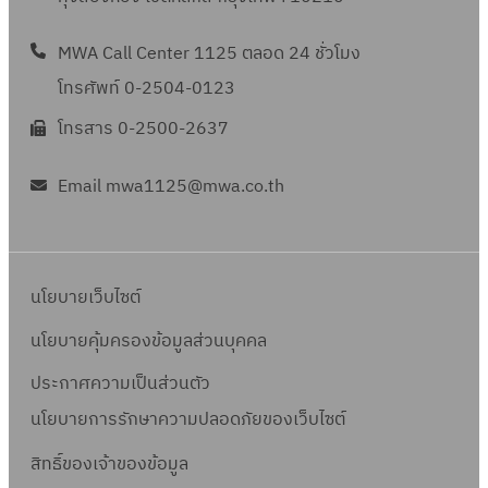
ง
ง
า
บ
เ
า
ว
ป
า
เ
ญ
ร
า
ท่
น
จ่
ล็
นี
ย
า
ง
MWA Call Center 1125 ตลอด 24 ชั่วโมง
อี
ญ
ท
น
อ
ก่
า
ก
สู
วิ
แ
อิ
ย
า
า
โทรศัพท์ 0-2504-0123
ที่
ป
อ
ย
ท
บ
ธี
ล
เ
ด
P
ง
เ
ร
ส
โทรสาร 0-2500-2637
น้ำ
ร
จ่
ก
ะ
ล็
แ
S
อิ
กี่
ะ
ร้
บ
อ
า
า
ง
ก
ล
O
เ
ย
ป
า
Email mwa1125@mwa.co.th
า
นิ
ย
ร
า
ท
ะ
D
ล็
ว
า
ง
ง
ก
น้ำ
ท
น
ร
คุ
2
ก
ข้
แ
ว
พ
ส์
บ
า
ที่
อ
ณ
-
ท
อ
ล
า
ลี
ง
า
ง
เ
นิ
ส
9
ร
ง
นโยบายเว็บไซต์
ะ
ง
สั
า
ง
อิ
กี่
ก
ม
0
อ
สั
ง
ท่
ญ
น
พ
เ
นโยบายคุ้มครองข้อมูลส่วนบุคคล
ย
ส์
บั
2
นิ
ญ
า
อ
ญ
ก่
ลี
ล็
ว
สั
ติ
(
ก
ประกาศความเป็นส่วนตัว
ญ
น
ป
า
อ
สั
ก
ข้
ญ
ข
M
ส์
า
ที่
นโยบายการรักษาความปลอดภัยของเว็บไซต์
ร
S
ส
ญ
ท
อ
ญ
อ
O
ง
จ
เ
ะ
S
ร้
ญ
ร
ง
า
สิทธิ์ข
องเจ้าของข้อมูล
ง
U
า
ค
กี่
ป
-
า
า
อ