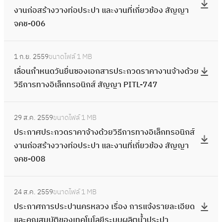
ง
ว
น
ร
ร้
ร
ก
งานก่อสร้างวางท่อประปา และงานที่เกี่ยวข้อง สัญญา
า
ะ
า
จ
สำ
ะ
า
อ
า
จคช-006
ค
ก
น
ส
ร
ก
ง
นิ
ร
า
า
ก่
ภ
ว
ว
ว
:
ก
ท
จ้
ศ
อ
า
จ
1 ก.ย. 2559
ขนาดไฟล์
1 MB
ด
า
เ
ส์
า
า
ป
ส
พ
ส
เลื่อนกำหนดวันยื่นซองเอกสารประกวดราคางานจ้างด้วย
ร
ง
ลื่
ง
ง
ง
ร
ร้
ชั้
ภ
วิธีการทางอิเล็กทรอนิกส์ สัญญา PITL-747
า
ท่
อ
า
อิ
ด้
ะ
า
น
า
ค
อ
น
น
เ
ว
ก
ง
:
ดิ
พ
า
ป
กำ
ก่
ล็
ย
29 ส.ค. 2559
ขนาดไฟล์
1 MB
ว
ว
ป
น
ชั้
จ้
ร
ห
อ
ก
วิ
ประกาศประกวดราคาจ้างด้วยวิธีการทางอิเล็กทรอนิกส์
ด
า
ร
แ
น
า
ะ
น
ส
ท
ธี
งานก่อสร้างวางท่อประปา และงานที่เกี่ยวข้อง สัญญา
ร
ง
ะ
ล
ดิ
ง
ป
ด
ร้
ร
ก
จคช-008
า
ท่
ก
ะ
น
ด้
า
วั
า
อ
า
ค
อ
า
ส
แ
ว
แ
น
ง
:
นิ
ร
า
ป
ศ
ภ
ล
ย
24 ส.ค. 2559
ขนาดไฟล์
1 MB
ล
ยื่
ว
ป
ก
ท
จ้
ร
ป
า
ะ
วิ
ประกาศการประปานครหลวง เรื่อง การแจ้งรายละเอียด
ะ
น
า
ร
ส์
า
า
ะ
ร
พ
ส
ธี
และคุณสมบัติของเทคโนโลยีระบบผลิตน้ำประปา
ง
ซ