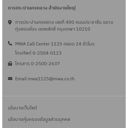
การประปานครหลวง สำนักงานใหญ่
การประปานครหลวง เลขที่ 400 ถนนประชาชื่น แขวง
ทุ่งสองห้อง เขตหลักสี่ กรุงเทพฯ 10210
MWA Call Center 1125 ตลอด 24 ชั่วโมง
โทรศัพท์ 0-2504-0123
โทรสาร 0-2500-2637
Email mwa1125@mwa.co.th
นโยบายเว็บไซต์
นโยบายคุ้มครองข้อมูลส่วนบุคคล