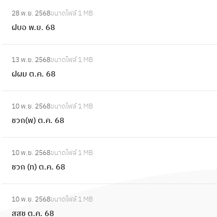
:
.
28 พ.ย. 2568
ขนาดไฟล์
1 MB
ฝ
(
ฝบอ พ.ย. 68
บ
บ
อ
)
:
พ
13 พ.ย. 2568
ขนาดไฟล์
1 MB
พ
ฝ
.
ฝผม ต.ค. 68
.
ผ
ย
ย
ม
.
:
.
ต
10 พ.ย. 2568
ขนาดไฟล์
1 MB
6
ช
6
.
ชวก(พ) ต.ค. 68
8
ว
8
ค
ก
.
:
(
10 พ.ย. 2568
ขนาดไฟล์
1 MB
6
ช
พ
ชวก (ท) ต.ค. 68
8
ว
)
ก
ต
:
(
10 พ.ย. 2568
ขนาดไฟล์
1 MB
.
ส
ท
สสช ต.ค. 68
ค
ส