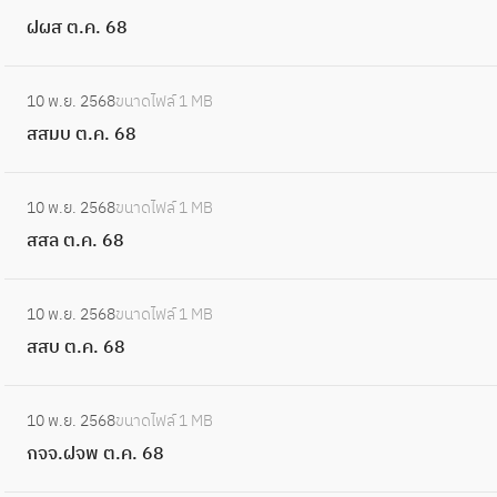
6
ฝ
(
ฝผส ต.ค. 68
8
ผ
ก
ส
อ
:
ต
10 พ.ย. 2568
ขนาดไฟล์
1 MB
)
ส
.
สสมบ ต.ค. 68
ต
ส
ค
.
ม
.
:
ค
บ
10 พ.ย. 2568
ขนาดไฟล์
1 MB
6
ส
.
ต
สสล ต.ค. 68
8
ส
6
.
ล
8
ค
:
ต
10 พ.ย. 2568
ขนาดไฟล์
1 MB
.
ส
.
สสบ ต.ค. 68
6
ส
ค
8
บ
.
:
ต
10 พ.ย. 2568
ขนาดไฟล์
1 MB
6
ก
.
กจจ.ฝจพ ต.ค. 68
8
จ
ค
จ