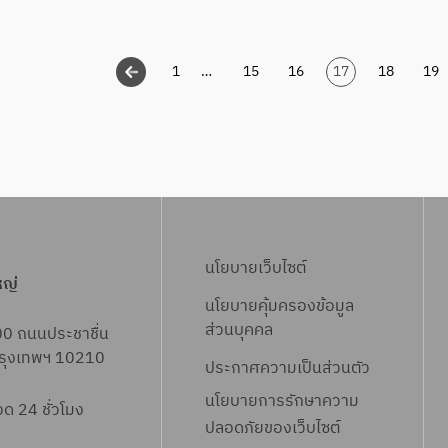
.
.
6
ฝ
8
1
…
15
16
17
18
19
จ
พ
ต
.
ค
.
6
8
นโยบายเว็บไซต์
หญ่
นโยบายคุ้มครองข้อมูล
ส่วนบุคคล
00 ถนนประชาชื่น
 กรุงเทพฯ 10210
ประกาศความเป็นส่วนตัว
นโยบายการรักษาความ
 24 ชั่วโมง
ปลอดภัยของเว็บไซต์