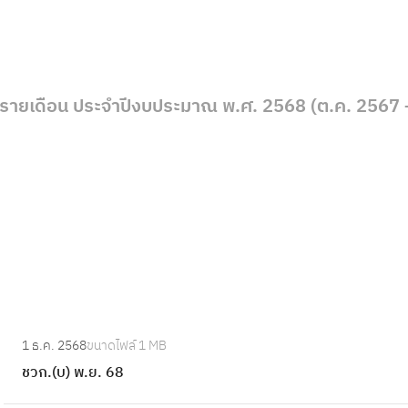
งรายเดือน ประจำปีงบประมาณ พ.ศ. 2568 (ต.ค. 2567 
:
1 ธ.ค. 2568
ขนาดไฟล์
1 MB
ช
ชวก.(บ) พ.ย. 68
ว
ก