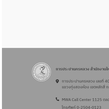
การประปานครหลวง สำนักงานใ
การประปานครหลวง เลขที่ 4
แขวงทุ่งสองห้อง เขตหลักสี่
MWA Call Center 1125 ตลอด
โทรศัพท์ 0-2504-0123