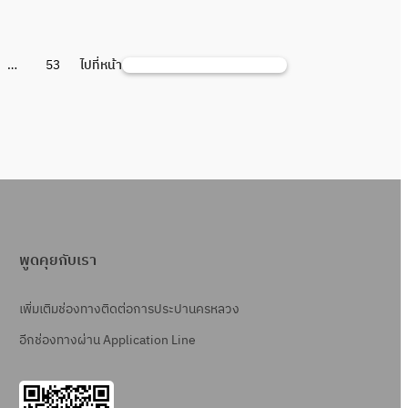
…
53
ไปที่หน้า
ค้
น
ห
า
พูดคุยกับเรา
เพิ่มเติมช่องทางติดต่อการประปานครหลวง
อีกช่องทางผ่าน Application Line