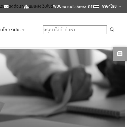
ก
ก
ภาษาไทย
125
ติดต่อเรา
แผนผังเว็บไซต์
W3C
ขนาดตัวอักษร
ก
ค้นหา
อนไหว กปน.