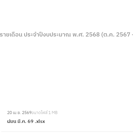
งรายเดือน ประจำปีงบประมาณ พ.ศ. 2568 (ต.ค. 2567 
:
20 เม.ย. 2569
ขนาดไฟล์
1 MB
ฝ
ฝมน มี.ค. 69 .xlsx
ม
น