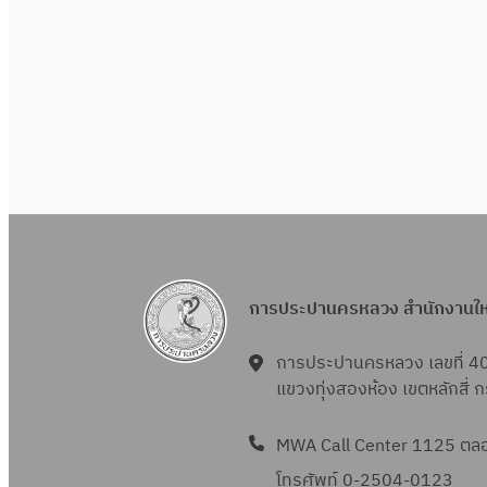
การประปานครหลวง สำนักงานใ
การประปานครหลวง เลขที่ 4
แขวงทุ่งสองห้อง เขตหลักสี่
MWA Call Center 1125 ตลอด
โทรศัพท์ 0-2504-0123