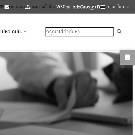
ก
ก
ภาษาไทย
125
ติดต่อเรา
แผนผังเว็บไซต์
W3C
ขนาดตัวอักษร
ก
ค้นหา
อนไหว กปน.