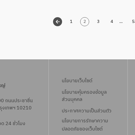
.
x
มี
6
l
.
9
s
1
2
3
4
…
5
ค
.
x
.
p
6
d
9
f
.
x
l
s
นโยบายเว็บไซต์
หญ่
x
นโยบายคุ้มครองข้อมูล
ส่วนบุคคล
00 ถนนประชาชื่น
 กรุงเทพฯ 10210
ประกาศความเป็นส่วนตัว
นโยบายการรักษาความ
 24 ชั่วโมง
ปลอดภัยของเว็บไซต์