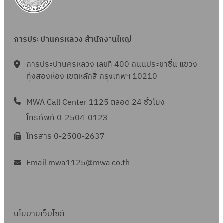
ก
6
า
3
ย
การประปานครหลวง สำนักงานใหญ่
น
2
การประปานครหลวง เลขที่ 400 ถนนประชาชื่น แขวง
5
ทุ่งสองห้อง เขตหลักสี่ กรุงเทพฯ 10210
6
3
MWA Call Center 1125 ตลอด 24 ชั่วโมง
โทรศัพท์ 0-2504-0123
โทรสาร 0-2500-2637
Email mwa1125@mwa.co.th
นโยบายเว็บไซต์