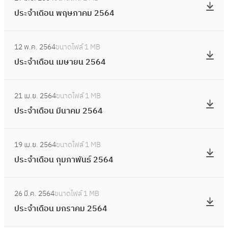
น
ป
ค
เ
น
ประจำเดิอน พฤษภาคม 2564
กั
ร
ม
ดื
2
น
ะ
2
อ
:
5
ย
จำ
5
12 พ.ค. 2564
ขนาดไฟล์
1 MB
น
ป
6
า
เ
6
ประจำเดือน เมษายน 2564
ตุ
ร
4
ย
ดิ
4
ล
ะ
น
อ
:
า
จำ
2
21 เม.ย. 2564
ขนาดไฟล์
1 MB
น
ป
ค
เ
5
ประจำเดือน มีนาคม 2564
พ
ร
ม
ดื
6
ฤ
ะ
2
อ
:
4
ษ
จำ
5
19 เม.ย. 2564
ขนาดไฟล์
1 MB
น
ป
ภ
เ
6
ประจำเดือน กุมภาพันธ์ 2564
เ
ร
า
ดื
3
ม
ะ
ค
อ
:
ษ
จำ
ม
26 มี.ค. 2564
ขนาดไฟล์
1 MB
น
ป
า
เ
2
ประจำเดือน มกราคม 2564
มี
ร
ย
ดื
5
น
ะ