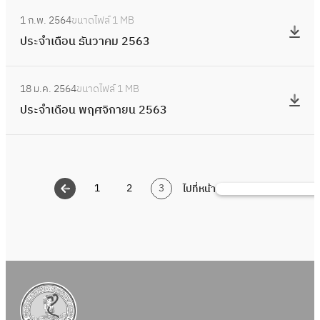
น
อ
:
6
า
จำ
2
1 ก.พ. 2564
ขนาดไฟล์
1 MB
น
ป
4
ค
เ
5
ประจำเดือน ธันวาคม 2563
กุ
ร
ม
ดื
6
ม
ะ
2
อ
:
4
ภ
จำ
5
18 ม.ค. 2564
ขนาดไฟล์
1 MB
น
ป
า
เ
6
ประจำเดือน พฤศจิกายน 2563
ม
ร
พั
ดื
4
ก
ะ
น
อ
ร
จำ
ธ์
น
า
เ
2
ธั
ค
1
2
3
ไปที่หน้า
ดื
ค้
5
น
ม
อ
น
6
ว
2
น
ห
4
า
5
พ
า
ค
6
ฤ
ม
4
ศ
2
จิ
5