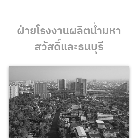
ฝ่ายโรงงานผลิตน้ำมหา
สวัสดิ์และธนบุรี