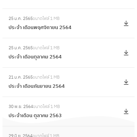
ดื
ม
ะ
อ
:
ภ
จำ
25 ม.ค. 2565
ขนาดไฟล์
1 MB
น
ป
า
เ
ประจำ เดือนพฤศจิกายน 2564
ม
ร
พั
ดื
ก
ะ
น
อ
:
ร
จำ
ธ์
25 ม.ค. 2565
ขนาดไฟล์
1 MB
น
ป
า
เ
2
ประจำ เดือนตุลาคม 2564
ธั
ร
ค
ดื
5
น
ะ
ม
อ
:
6
ว
จำ
2
21 ม.ค. 2565
ขนาดไฟล์
1 MB
น
ป
5
า
เ
5
ประจำ เดือนกันยายน 2564
พ
ร
ค
ดื
6
ฤ
ะ
ม
อ
:
5
ศ
จำ
2
30 พ.ย. 2564
ขนาดไฟล์
1 MB
น
ป
จิ
เ
5
ประจำเดือน ตุลาคม 2563
ตุ
ร
ก
ดื
6
ล
ะ
า
อ
:
4
า
จำ
ย
29 มิ.ย. 2564
ขนาดไฟล์
1 MB