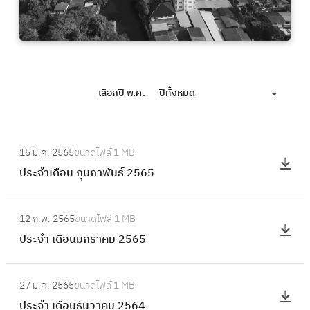
เลือกปี พ.ศ.
ปีทั้งหมด
:
15 มี.ค. 2565
ขนาดไฟล์
1 MB
ป
ประจำเดือน กุมภาพันธ์ 2565
ร
ะ
:
จำ
12 ก.พ. 2565
ขนาดไฟล์
1 MB
ป
เ
ประจำ เดือนมกราคม 2565
ร
ดื
ะ
อ
:
จำ
27 ม.ค. 2565
ขนาดไฟล์
1 MB
น
ป
เ
ประจำ เดือนธันวาคม 2564
กุ
ร