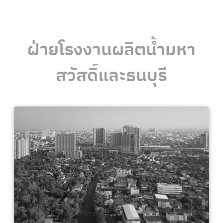
ฝ่ายโรงงานผลิตน้ำมหา
สวัสดิ์และธนบุรี