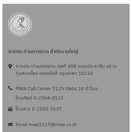
ย
5
น
น
6
า
2
5
ค
5
ม
6
2
5
5
การประปานครหลวง สำนักงานใหญ่
6
5
การประปานครหลวง เลขที่ 400 ถนนประชาชื่น แขวง
ทุ่งสองห้อง เขตหลักสี่ กรุงเทพฯ 10210
MWA Call Center 1125 ตลอด 24 ชั่วโมง
โทรศัพท์ 0-2504-0123
โทรสาร 0-2500-2637
Email mwa1125@mwa.co.th