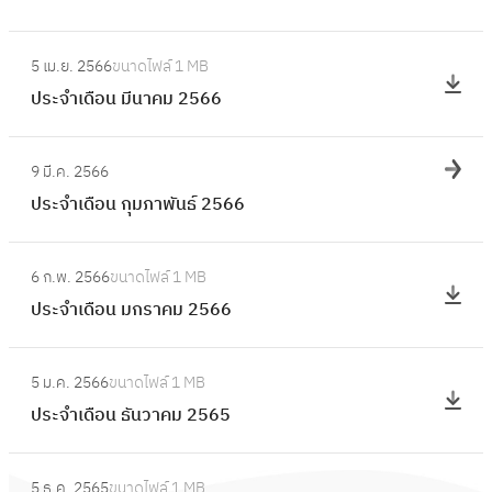
ดื
ถุ
ะ
อ
:
น
จำ
5 เม.ย. 2566
ขนาดไฟล์
1 MB
น
ป
า
เ
ประจำเดือน มีนาคม 2566
พ
ร
ย
ดื
ฤ
ะ
น
อ
:
ษ
จำ
2
9 มี.ค. 2566
น
ป
ภ
เ
5
ประจำเดือน กุมภาพันธ์ 2566
เ
ร
า
ดื
6
ม
ะ
ค
อ
:
6
ษ
จำ
ม
6 ก.พ. 2566
ขนาดไฟล์
1 MB
น
ป
า
เ
2
ประจำเดือน มกราคม 2566
มี
ร
ย
ดื
5
น
ะ
น
อ
:
6
า
จำ
2
5 ม.ค. 2566
ขนาดไฟล์
1 MB
น
ป
6
ค
เ
5
ประจำเดือน ธันวาคม 2565
กุ
ร
ม
ดื
6
ม
ะ
2
อ
:
6
ภ
จำ
5
5 ธ.ค. 2565
ขนาดไฟล์
1 MB