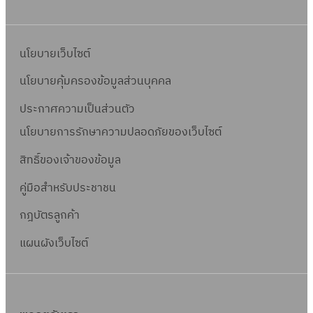
นโยบายเว็บไซต์
นโยบายคุ้มครองข้อมูลส่วนบุคคล
ประกาศความเป็นส่วนตัว
นโยบายการรักษาความปลอดภัยของเว็บไซต์
สิทธิ์ข
องเจ้าของข้อมูล
คู่มือสำหรับประชาชน
กฎบัตรลูกค้า
แผนผังเว็บไซต์