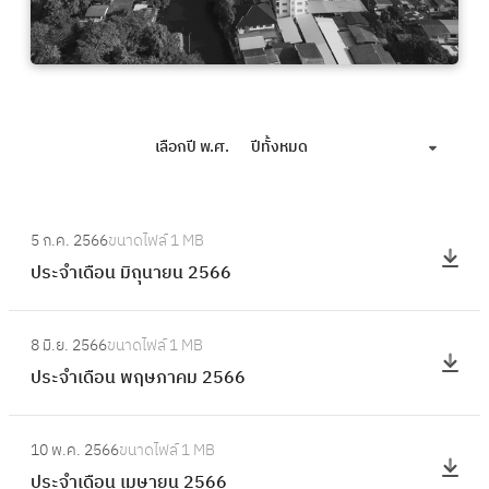
เลือกปี พ.ศ.
ปีทั้งหมด
:
5 ก.ค. 2566
ขนาดไฟล์
1 MB
ป
ประจำเดือน มิถุนายน 2566
ร
ะ
:
จำ
8 มิ.ย. 2566
ขนาดไฟล์
1 MB
ป
เ
ประจำเดือน พฤษภาคม 2566
ร
ดื
ะ
อ
:
จำ
10 พ.ค. 2566
ขนาดไฟล์
1 MB
น
ป
เ
ประจำเดือน เมษายน 2566
มิ
ร