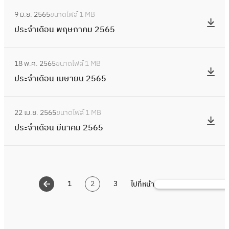
2
อ
:
5
ย
จำ
5
9 มิ.ย. 2565
ขนาดไฟล์
1 MB
น
ป
6
า
เ
6
ประจำเดือน พฤษภาคม 2565
สิ
ร
5
ย
ดื
5
ง
ะ
น
อ
:
ห
จำ
2
18 พ.ค. 2565
ขนาดไฟล์
1 MB
น
ป
า
เ
5
ประจำเดือน เมษายน 2565
มิ
ร
ค
ดื
6
ถุ
ะ
ม
อ
:
5
น
จำ
2
22 เม.ย. 2565
ขนาดไฟล์
1 MB
น
ป
า
เ
5
ประจำเดือน มีนาคม 2565
พ
ร
ย
ดื
6
ฤ
ะ
น
อ
5
ษ
จำ
2
น
ภ
เ
5
เ
า
1
2
3
ไปที่หน้า
ดื
ค้
6
ม
ค
อ
น
5
ษ
ม
น
ห
า
2
มี
า