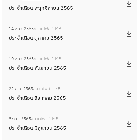
น
ป
า
เ
6
ประจำเดือน พฤศจิกายน 2565
ม
ร
พั
ดื
6
ก
ะ
น
อ
:
ร
จำ
ธ์
14 พ.ย. 2565
ขนาดไฟล์
1 MB
น
ป
า
เ
2
ประจำเดือน ตุลาคม 2565
ธั
ร
ค
ดื
5
น
ะ
ม
อ
:
6
ว
จำ
2
10 พ.ย. 2565
ขนาดไฟล์
1 MB
น
ป
6
า
เ
5
ประจำเดือน กันยายน 2565
พ
ร
ค
ดื
6
ฤ
ะ
ม
อ
:
6
ศ
จำ
2
22 ก.ย. 2565
ขนาดไฟล์
1 MB
น
ป
จิ
เ
5
ประจำเดือน สิงหาคม 2565
ตุ
ร
ก
ดื
6
ล
ะ
า
อ
:
5
า
จำ
ย
8 ก.ค. 2565
ขนาดไฟล์
1 MB
น
ป
ค
เ
น
ประจำเดือน มิถุนายน 2565
กั
ร
ม
ดื
2
น
ะ