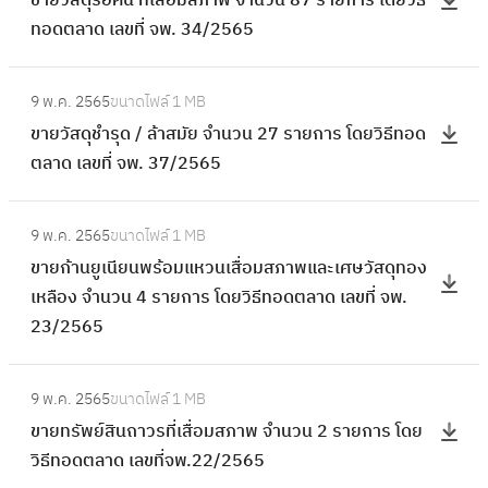
ขายวัสดุรื้อคืน ที่เสื่อมสภาพ จำนวน 87 รายการ โดยวิธี
ที่
า
สื่
รื้
ทอดตลาด เลขที่ จพ. 34/2565
เ
ย
อ
อ
สื่
วั
ม
คื
:
อ
ส
ส
9 พ.ค. 2565
ขนาดไฟล์
1 MB
น
ข
ม
ดุ
ภ
ขายวัสดุชำรุด / ล้าสมัย จำนวน 27 รายการ โดยวิธีทอด
ที่
า
ส
รื้
า
ตลาด เลขที่ จพ. 37/2565
เ
ย
ภ
อ
พ
สื่
วั
า
คื
:
จำ
อ
ส
พ
9 พ.ค. 2565
ขนาดไฟล์
1 MB
น
ข
น
ม
ดุ
จำ
ขายก้านยูเนียนพร้อมแหวนเสื่อมสภาพและเศษวัสดุทอง
ที่
า
ว
ส
ชำ
น
เหลือง จำนวน 4 รายการ โดยวิธีทอดตลาด เลขที่ จพ.
เ
ย
น
ภ
รุ
ว
23/2565
สื่
ก้
6
า
ด
น
อ
า
2
พ
/
:
9
ม
น
7
จำ
9 พ.ค. 2565
ขนาดไฟล์
1 MB
ล้
ข
6
ส
ยู
ร
น
ขายทรัพย์สินถาวรที่เสื่อมสภาพ จำนวน 2 รายการ โดย
า
า
ร
ภ
เ
า
ว
วิธีทอดตลาด เลขที่จพ.22/2565
ส
ย
า
า
นี
ย