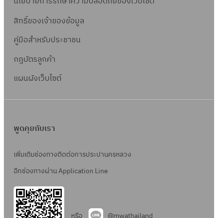
นโยบายการรักษาความปลอดภัยของเว็บไซต์
พ
พ
3
ย
5
ธี
ม
.
โ
/
วิ
สิทธิ์ข
องเจ้าของข้อมูล
ท
ส
1
ด
2
ธี
อ
ภ
คู่มือสำหรับประชาชน
7
ย
5
ท
ด
า
/
วิ
6
อ
กฎบัตรลูกค้า
ต
พ
2
ธี
5
ด
ล
โ
แผนผังเว็บไซต์
5
ท
ต
า
ด
6
อ
ล
ด
ย
5
ด
า
เ
วิ
ต
ด
ล
ธี
พูดคุยกับเรา
ล
เ
ข
ท
า
ล
ที่
อ
เพิ่มเติมช่องทางติดต่อการประปานครหลวง
ด
ข
จ
ด
อีกช่องทางผ่าน Application Line
เ
ที่
พ
ต
ล
จ
.
ล
ข
พ
2
า
ที่
.
หรือ
@mwathailand