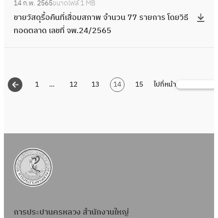
วิ
ย
พ
14 ก.พ. 2565
ขนาดไฟล์
1 MB
4
ย
อ
ข
ด
2
ง
7
ศ
ธี
ก
จำ
ขายวัสดุรื้อคืนที่เสื่อมสภาพ จำนวน 77 รายการ โดยวิธี
/
น
ง
า
ย
6
วั
/
เ
ท
า
น
ทอดตลาด เลขที่ จพ.24/2565
2
แ
จำ
ย
วิ
ร
น
2
ป
อ
ร
ว
5
ป
น
วั
ธี
า
ข
5
ลี่
ด
โ
น
6
ล
ว
ส
ท
ย
า
6
ย
ต
ด
4
5
ง
น
ดุ
อ
ก
ย
5
น
ล
ย
0
วั
1
…
12
13
14
15
ไปที่หน้า
4
รื้
ค้
ด
า
ท
แ
า
วิ
ร
น
ร
อ
น
ต
ร
อ
ป
ด
ธี
า
ข
า
คื
ห
ล
โ
ด
ล
เ
ท
ย
า
ย
น
า
า
ด
ต
ง
ล
อ
ก
ย
ก
ที่
ด
ย
ล
วั
ข
ด
า
ท
า
เ
เ
วิ
า
น
ที่
ต
ร
อ
ร
สื่
ล
ธี
ด
ข
จ
ล
โ
ด
โ
อ
ข
ท
วั
า
พ
า
ด
ต
ด
ม
ที่
อ
ส
ย
.
ด
ย
ล
ย
ส
จ
ด
ดุ
ท
2
การประปานครหลวง สำนักงานใหญ่
เ
วิ
า
วิ
ภ