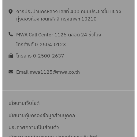
พ
ต
รื้
อ
2
ล
ธี
ด
ธี
า
.
ล
อ
ด
การประปานครหลวง เลขที่ 400 ถนนประชาชื่น แขวง
/
ข
ข
วั
ท
พ
4
า
คื
ทุ่งสองห้อง เขตหลักสี่ กรุงเทพฯ 10210
ต
2
ที่
า
ส
อ
จำ
0
ด
น
ล
5
จ
ย
ดุ
ด
น
/
เ
MWA Call Center 1125 ตลอด 24 ชั่วโมง
ที่
า
6
พ
ท
รื้
ต
ว
2
ล
เ
ด
โทรศัพท์ 0-2504-0123
5
.
อ
อ
ล
น
5
ข
สื่
วั
1
ด
โทรสาร 0-2500-2637
คื
า
7
6
ที่
อ
ส
8
ต
น
ด
7
5
จ
ม
ดุ
/
ล
Email mwa1125@mwa.co.th
ที่
เ
ร
พ
ส
รื้
2
า
เ
ล
า
.
ภ
อ
5
ด
สื่
ข
ย
3
า
คื
6
เ
อ
ที่
ก
1
พ
น
นโยบายเว็บไซต์
5
ล
ม
จ
า
/
โ
ที่
ข
ส
พ
ร
นโยบายคุ้มครองข้อมูลส่วนบุคคล
2
ด
เ
ที่
ภ
.
โ
5
ย
สื่
ประกาศความเป็นส่วนตัว
จ
า
2
ด
6
วิ
อ