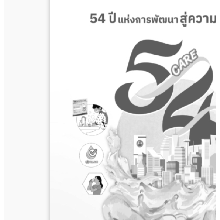
ก๊อก
ปี
ที่
37
ฉบับ
ที่
5