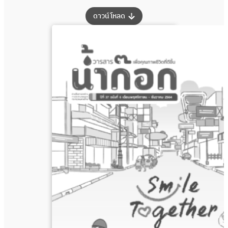
:
ดาวน์โหลด
วารสาร
น้ำ
ก๊อก
ปี
ที่
38
ฉบับ
ที่
1