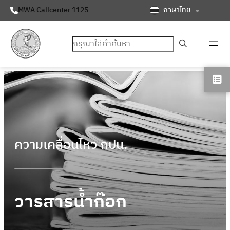
ภาษาไทย
MWA Callcenter 1125
ค้นหา
ความเคลื่อนไหว กปน.
วารสารน้ำก๊อก