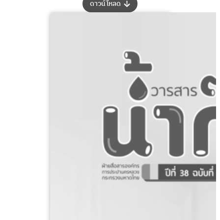
:
ดาวน์โหลด
วารสาร
น้ำ
ก๊อก
ปี
ที่
38
ฉบับ
ที่
3