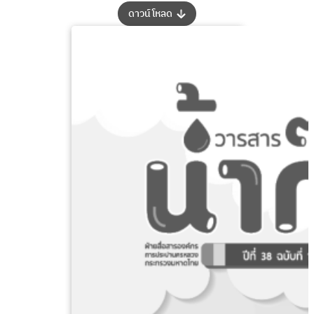
:
ดาวน์โหลด
วารสาร
น้ำ
ก๊อก
ปี
ที่
38
ฉบับ
ที่
2