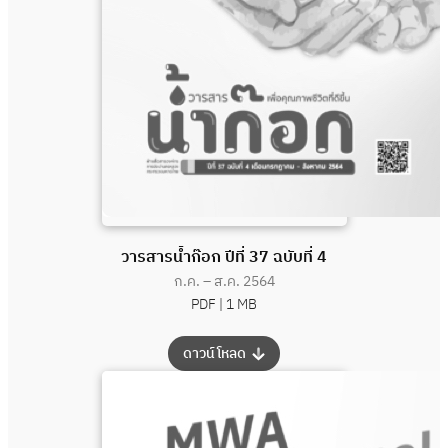
วารสารน้ำก๊อก ปีที่ 37 ฉบับที่ 4
ก.ค. – ส.ค. 2564
PDF |
1 MB
:
ดาวน์โหลด
วารสาร
น้ำ
ก๊อก