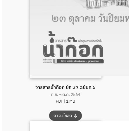
วารสารน้ำก๊อก ปีที่ 37 ฉบับที่ 5
ก.ย. – ต.ค. 2564
PDF |
1 MB
:
ดาวน์โหลด
วารสาร
น้ำ