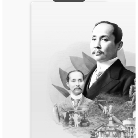
วารสาร
น้ำ
ก๊อก
ปี
ที่
37
ฉบับ
ที่
6