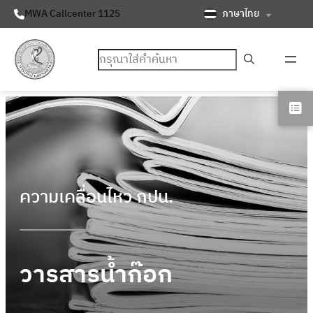
ภาษาไทย
MWA Callcenter 1125
ค้นหา
ความเคลื่อนไหว กปน.
วารสารน้ำก๊อก