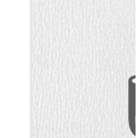
ก๊อก
เล่ม
ปี
ที่
42
ฉบับ
ที่
1