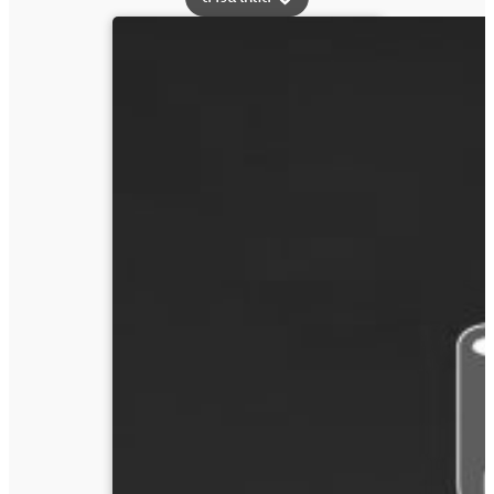
วารสาร
น้ำ
ก๊อก
ปี
ที่
41
ฉบับ
ที่
5