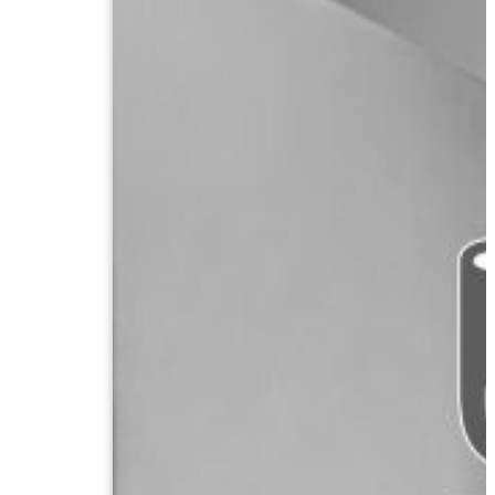
เล่ม
ปี
ที่
42
ฉบับ
ที่
2