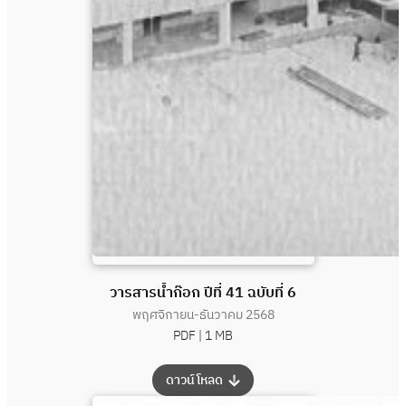
วารสารน้ำก๊อก ปีที่ 41 ฉบับที่ 6
พฤศจิกายน-ธันวาคม 2568
PDF |
1 MB
:
ดาวน์โหลด
วารสาร