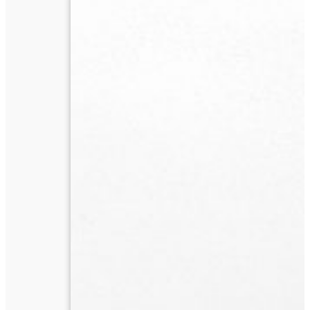
น้ำ
ก๊อก
ปี
ที่
41
ฉบับ
ที่
6